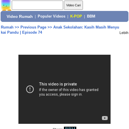
Video Rumah
|
Populer Videos
|
K-POP
|
BBM
Rumah
>>
Previous Page
>>
Anak Sekolahan: Kasih Masih Menyu
kai Pandu | Episode 74
Lebih