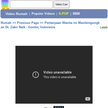
Video Rumah
|
Populer Videos
|
K-POP
|
BBM
Rumah
>>
Previous Page
>>
Pertanyaan Wanita ini Membingungk
an Dr. Zakir Naik - Gontor, Indonesia
Lebih