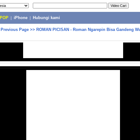
-POP
|
iPhone
|
Hubungi kami
>
Previous Page
>>
ROMAN PICISAN - Roman Ngarepin Bisa Gandeng Wu