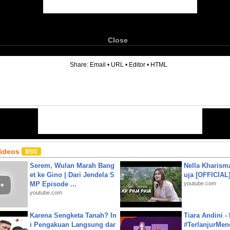
Close
6
Share:
Email
•
URL
•
Editor
•
HTML
Videos
Serem, Wulan Marah Bang
Nella Kharism
et ke Gino | Dari Jendela S
uja [OFFICIAL
MP Episode ...
youtube.com
youtube.com
Karena Sengketa Tanah? In
Tiara Andini -
i Pengakuan Langsung dar
#TerlanjurMenc