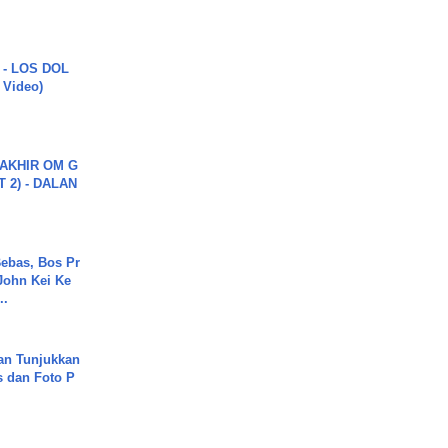
 - LOS DOL
c Video)
AKHIR OM G
 2) - DALAN
ebas, Bos Pr
John Kei Ke
..
an Tunjukkan
s dan Foto P