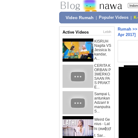
Video Rumah
|
Populer Videos
|
K
Rumah
>
Active Videos
Lebih
Apr 2017]
KISRUH
Nagita VS
Jessica Is
kandar,
A...
CERITA K
ORBAN P
3MERKO
SAAN PA
S PRAKT
E...
Sampai L
antunkan
Adzan! Ir
manputra
S...
Weird Ge
nius - Lat
hi (ꦭꦛꦶ)(f
t. Sar...