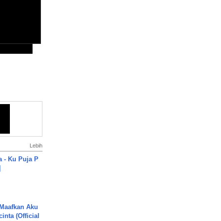
Lebih
a - Ku Puja P
]
 Maafkan Aku
inta (Official