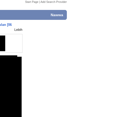
Start Page
|
Add Search Provider
Nawwa
lan [06
Lebih