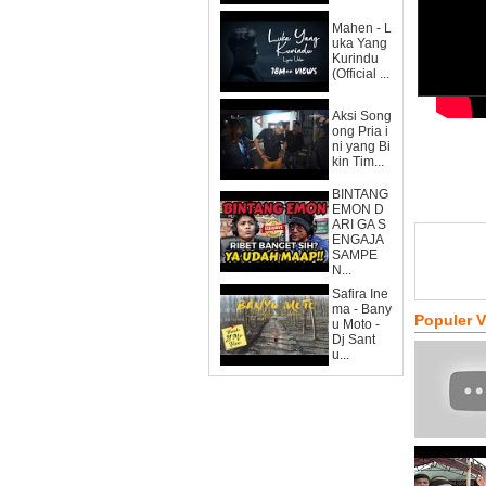
Mahen - L
uka Yang
Kurindu
(Official ...
Aksi Song
ong Pria i
ni yang Bi
kin Tim...
BINTANG
EMON D
ARI GA S
ENGAJA
SAMPE
N...
Safira Ine
ma - Bany
Populer 
u Moto -
Dj Sant
u...