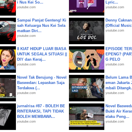
i Nus Kei So...
Lyric...
youtube.com
youtube.com
Sampai Panjat Genteng! Ki
Denny Caknan
sah Keluarga Nus Kei Sela
(Official Musi
matkan Diri...
youtube.com
youtube.com
8 KIAT HIDUP LUAR BIASA
EPISODE TER
UNTUK SEGALA SITUASI ||
EPENG? (PART
DIY dan Keraj...
G PELO
youtube.com
youtube.com
Novel Tak Berujung - Novel
Belum Lama B
Baswedan: Lepaskan Saja
eman Jakarta 
Terdakwa (...
mbali Ditangk.
youtube.com
youtube.com
jurnalrisa #87 - BOLEH BE
Novel Baswed
RINTERAKSI, TAPI TIDAK
Bukti Air Kera
BOLEH MEMBAWA...
elaku Peng...
youtube.com
youtube.com