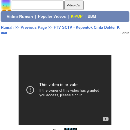
Video Rumah
|
Populer Videos
|
K-POP
|
BBM
Rumah
>>
Previous Page
>>
FTV SCTV - Kepentok Cinta Dokter K
ece
Lebih