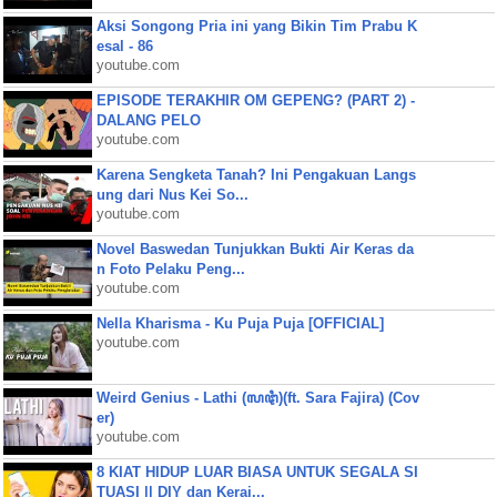
Aksi Songong Pria ini yang Bikin Tim Prabu K
esal - 86
youtube.com
EPISODE TERAKHIR OM GEPENG? (PART 2) -
DALANG PELO
youtube.com
Karena Sengketa Tanah? Ini Pengakuan Langs
ung dari Nus Kei So...
youtube.com
Novel Baswedan Tunjukkan Bukti Air Keras da
n Foto Pelaku Peng...
youtube.com
Nella Kharisma - Ku Puja Puja [OFFICIAL]
youtube.com
Weird Genius - Lathi (ꦭꦛꦶ)(ft. Sara Fajira) (Cov
er)
youtube.com
8 KIAT HIDUP LUAR BIASA UNTUK SEGALA SI
TUASI || DIY dan Keraj...