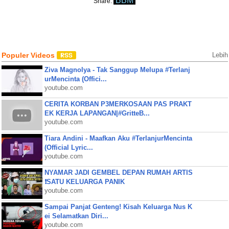
BBM
Share:
Populer Videos
Lebih
Ziva Magnolya - Tak Sanggup Melupa #Terlanj
urMencinta (Offici...
youtube.com
CERITA KORBAN P3MERKOSAAN PAS PRAKT
EK KERJA LAPANGAN|#GritteB...
youtube.com
Tiara Andini - Maafkan Aku #TerlanjurMencinta
(Official Lyric...
youtube.com
NYAMAR JADI GEMBEL DEPAN RUMAH ARTIS
❗SATU KELUARGA PANIK
youtube.com
Sampai Panjat Genteng! Kisah Keluarga Nus K
ei Selamatkan Diri...
youtube.com