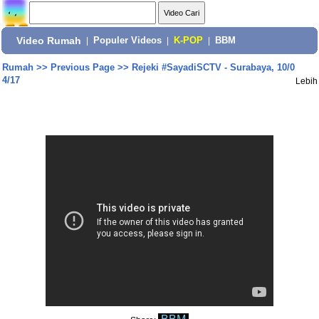
Video Rumah
|
Populer Videos
|
K-POP
|
BBM
Rumah
>>
Previous Page
>>
Rejeki #SayadiSCTV - Surabaya, 10/0
4/17
Lebih