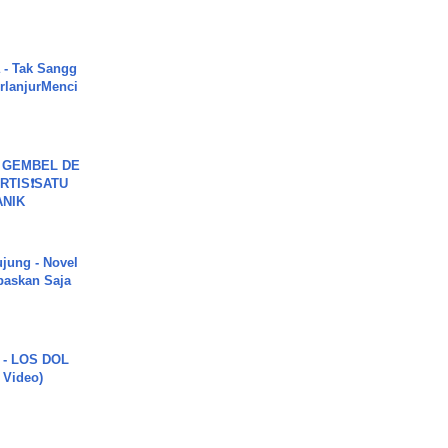
 - Tak Sangg
rlanjurMenci
 GEMBEL DE
RTIS❗SATU
ANIK
ujung - Novel
paskan Saja
 - LOS DOL
c Video)