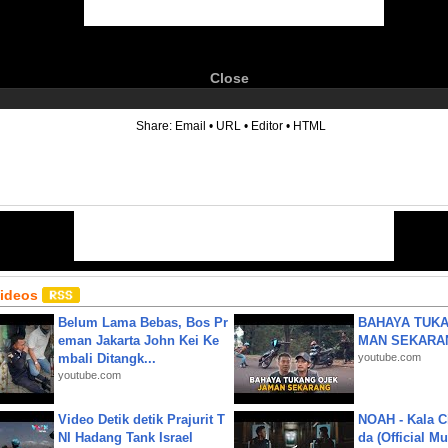
Close
6
Share:
Email
•
URL
•
Editor
•
HTML
Videos
Belum Lama Bebas, Bos Pr
BAHAYA TUKA
eman Jakarta John Kei Ke
MAN SEKARA
mbali Ditangk...
youtube.com
youtube.com
Video Detik detik Prajurit T
NOAH - Kala C
NI Hadang Tank Israel
da (Official M