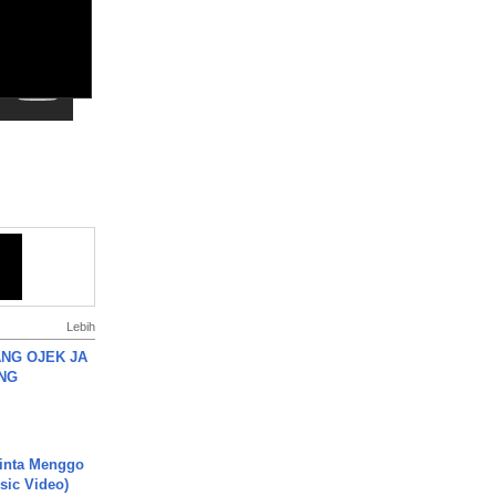
Lebih
NG OJEK JA
NG
inta Menggo
usic Video)