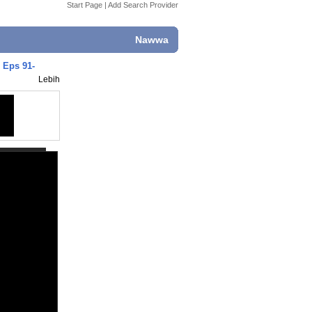
Start Page
|
Add Search Provider
Nawwa
 Eps 91-
Lebih