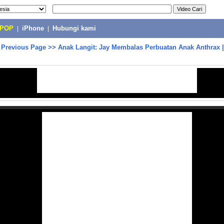
-POP
|
iPhone
|
Hubungi kami
>
Previous Page
>>
Anak Langit: Jay Membalas Perbuatan Anak Anthrax |