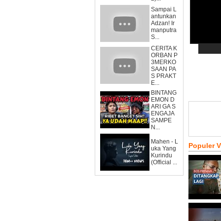
Sampai L
antunkan
Adzan! Ir
manputra
S...
CERITA K
ORBAN P
3MERKO
SAAN PA
S PRAKT
E...
BINTANG
EMON D
ARI GA S
ENGAJA
SAMPE
N...
Mahen - L
Populer 
uka Yang
Kurindu
(Official ...