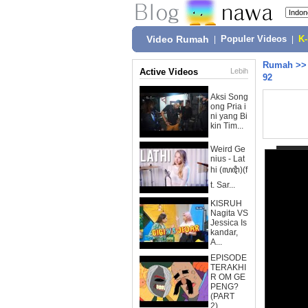
Video Rumah
|
Populer Videos
|
K
Rumah
>
Active Videos
Lebih
92
Aksi Song
ong Pria i
ni yang Bi
kin Tim...
Weird Ge
nius - Lat
hi (ꦭꦛꦶ)(f
t. Sar...
KISRUH
Nagita VS
Jessica Is
kandar,
A...
EPISODE
TERAKHI
R OM GE
PENG?
(PART
2)...