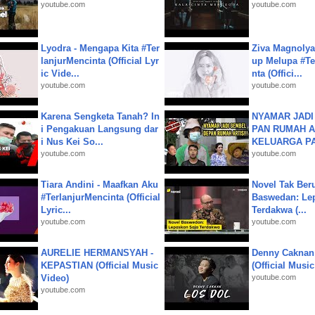
youtube.com
youtube.com
Lyodra - Mengapa Kita #Ter
Ziva Magnolya
lanjurMencinta (Official Lyr
up Melupa #Te
ic Vide...
nta (Offici...
youtube.com
youtube.com
Karena Sengketa Tanah? In
NYAMAR JADI
i Pengakuan Langsung dar
PAN RUMAH A
i Nus Kei So...
KELUARGA P
youtube.com
youtube.com
Tiara Andini - Maafkan Aku
Novel Tak Ber
#TerlanjurMencinta (Official
Baswedan: Le
Lyric...
Terdakwa (...
youtube.com
youtube.com
AURELIE HERMANSYAH -
Denny Caknan
KEPASTIAN (Official Music
(Official Musi
Video)
youtube.com
youtube.com