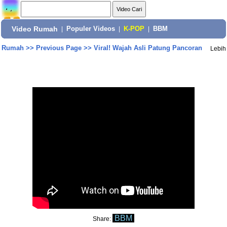
Video Rumah
|
Populer Videos
|
K-POP
|
BBM
Rumah
>>
Previous Page
>>
Viral! Wajah Asli Patung Pancoran
Lebih
BBM
Share: