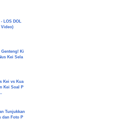
 - LOS DOL
c Video)
 Genteng! Ki
Nus Kei Sela
s Kei vs Kua
 Kei Soal P
..
an Tunjukkan
s dan Foto P