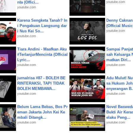
nta (Offici...
youtube.com
youtube.com
Karena Sengketa Tanah? In
Denny Caknan
i Pengakuan Langsung dar
(Official Musi
i Nus Kei So...
youtube.com
youtube.com
Tiara Andini - Maafkan Aku
Sampai Panjat
#TerlanjurMencinta (Official
sah Keluarga 
Lyric...
matkan Diri...
youtube.com
youtube.com
jurnalrisa #87 - BOLEH BE
Adu Mulut! Nu
RINTERAKSI, TAPI TIDAK
sa Hukum John
BOLEH MEMBAWA...
enyerangan B.
youtube.com
youtube.com
Belum Lama Bebas, Bos Pr
Novel Baswed
eman Jakarta John Kei Ke
Bukti Air Kera
mbali Ditangk...
elaku Peng...
youtube.com
youtube.com