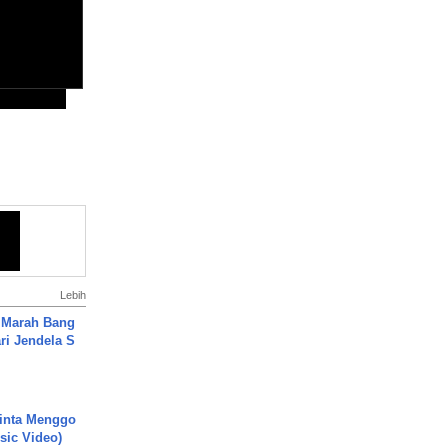
Lebih
 Marah Bang
ari Jendela S
.
inta Menggo
usic Video)