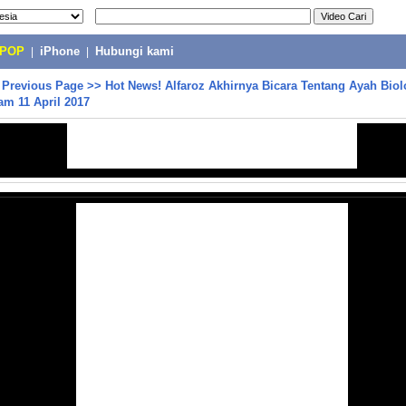
-POP
|
iPhone
|
Hubungi kami
>
Previous Page
>>
Hot News! Alfaroz Akhirnya Bicara Tentang Ayah Biol
am 11 April 2017