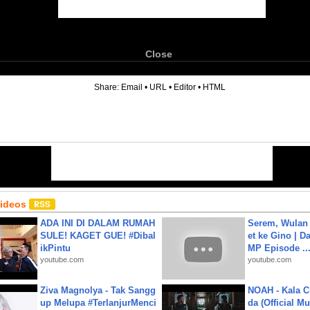
Close
6
Share:
Email
•
URL
•
Editor
•
HTML
Videos
ADA INI DI DALAM RUMAH
Serem, Wulan
SULE! KAGET GUE! #Dibal
et ke Gino | D
ikPintu
MP Episode ..
youtube.com
youtube.com
Ziva Magnolya - Tak Sangg
NOAH - Kala C
up Melupa #TerlanjurMenci
da (Official M