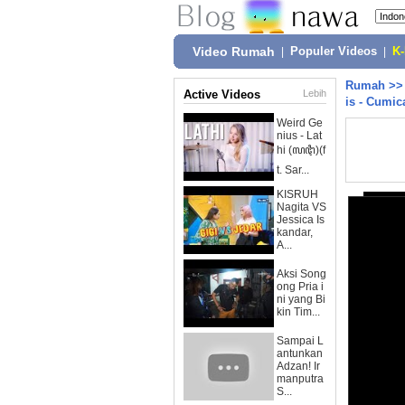
Video Rumah
|
Populer Videos
|
K
Rumah
>
Active Videos
Lebih
is - Cumic
Weird Ge
nius - Lat
hi (ꦭꦛꦶ)(f
t. Sar...
KISRUH
Nagita VS
Jessica Is
kandar,
A...
Aksi Song
ong Pria i
ni yang Bi
kin Tim...
Sampai L
antunkan
Adzan! Ir
manputra
S...