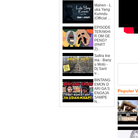
Mahen - L
uka Yang
Kurindu
(Official ...
EPISODE
TERAKHI
R OM GE
PENG?
(PART
2)...
Safira Ine
ma - Bany
u Moto -
Dj Sant
u...
BINTANG
EMON D
ARI GA S
Populer 
ENGAJA
SAMPE
N...