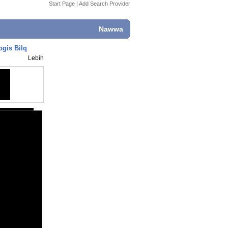
Start Page
|
Add Search Provider
Nawwa
ogis Bilq
Lebih