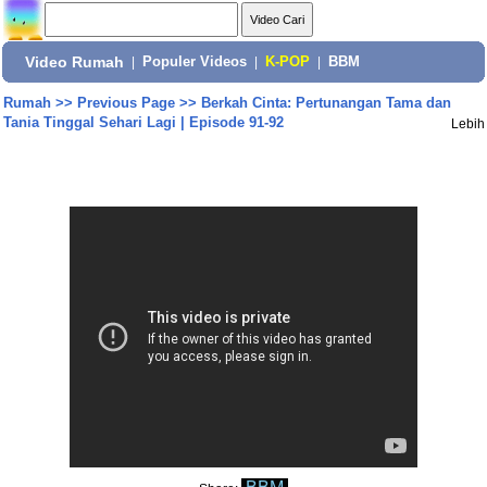
Video Rumah
|
Populer Videos
|
K-POP
|
BBM
Rumah
>>
Previous Page
>>
Berkah Cinta: Pertunangan Tama dan
Tania Tinggal Sehari Lagi | Episode 91-92
Lebih