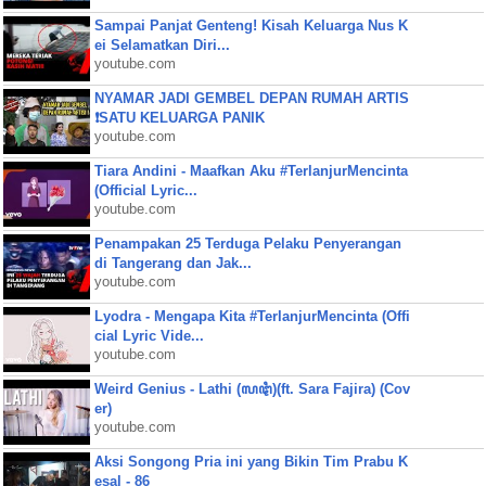
Sampai Panjat Genteng! Kisah Keluarga Nus K
ei Selamatkan Diri...
youtube.com
NYAMAR JADI GEMBEL DEPAN RUMAH ARTIS
❗SATU KELUARGA PANIK
youtube.com
Tiara Andini - Maafkan Aku #TerlanjurMencinta
(Official Lyric...
youtube.com
Penampakan 25 Terduga Pelaku Penyerangan
di Tangerang dan Jak...
youtube.com
Lyodra - Mengapa Kita #TerlanjurMencinta (Offi
cial Lyric Vide...
youtube.com
Weird Genius - Lathi (ꦭꦛꦶ)(ft. Sara Fajira) (Cov
er)
youtube.com
Aksi Songong Pria ini yang Bikin Tim Prabu K
esal - 86