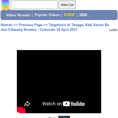
Video Rumah
|
Populer Videos
|
K-POP
|
BBM
Rumah
>>
Previous Page
>>
Tergelincir di Tangga, Kaki Kanan Ba
rbie Cikarang Keseleo - Cumicam 14 April 2017
Lebih