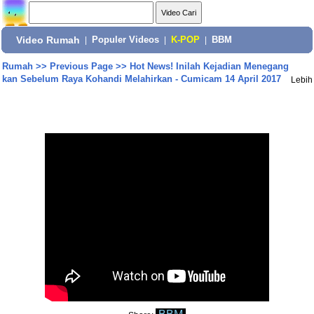
Video Rumah
|
Populer Videos
|
K-POP
|
BBM
Rumah
>>
Previous Page
>>
Hot News! Inilah Kejadian Menegang
kan Sebelum Raya Kohandi Melahirkan - Cumicam 14 April 2017
Lebih