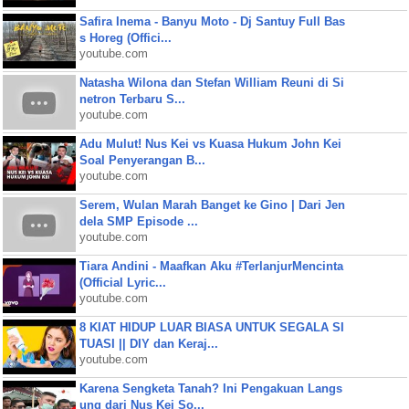
Safira Inema - Banyu Moto - Dj Santuy Full Bas
s Horeg (Offici...
youtube.com
Natasha Wilona dan Stefan William Reuni di Si
netron Terbaru S...
youtube.com
Adu Mulut! Nus Kei vs Kuasa Hukum John Kei
Soal Penyerangan B...
youtube.com
Serem, Wulan Marah Banget ke Gino | Dari Jen
dela SMP Episode ...
youtube.com
Tiara Andini - Maafkan Aku #TerlanjurMencinta
(Official Lyric...
youtube.com
8 KIAT HIDUP LUAR BIASA UNTUK SEGALA SI
TUASI || DIY dan Keraj...
youtube.com
Karena Sengketa Tanah? Ini Pengakuan Langs
ung dari Nus Kei So...