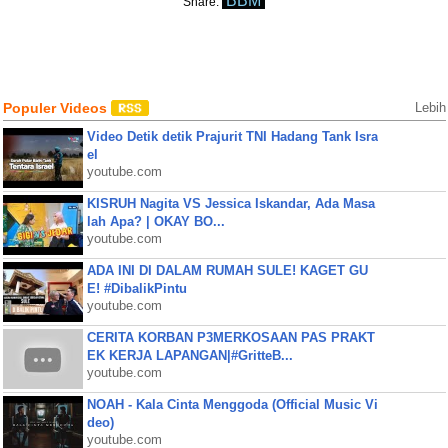
BBM
Share:
Populer Videos
Lebih
Video Detik detik Prajurit TNI Hadang Tank Isra
el
youtube.com
KISRUH Nagita VS Jessica Iskandar, Ada Masa
lah Apa? | OKAY BO...
youtube.com
ADA INI DI DALAM RUMAH SULE! KAGET GU
E! #DibalikPintu
youtube.com
CERITA KORBAN P3MERKOSAAN PAS PRAKT
EK KERJA LAPANGAN|#GritteB...
youtube.com
NOAH - Kala Cinta Menggoda (Official Music Vi
deo)
youtube.com