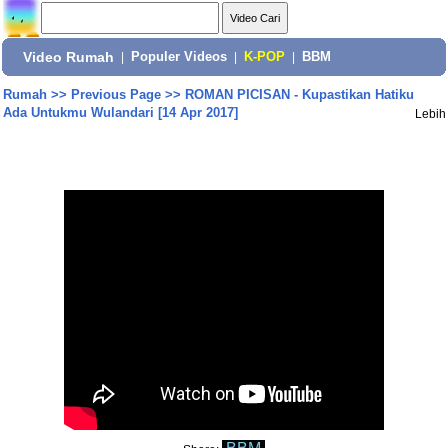
Video Rumah
|
Populer Videos
|
K-POP
|
BBM
Rumah
>>
Previous Page
>>
ROMAN PICISAN - Kupastikan Hatiku
Ada Untukmu Wulandari [14 Apr 2017]
Lebih