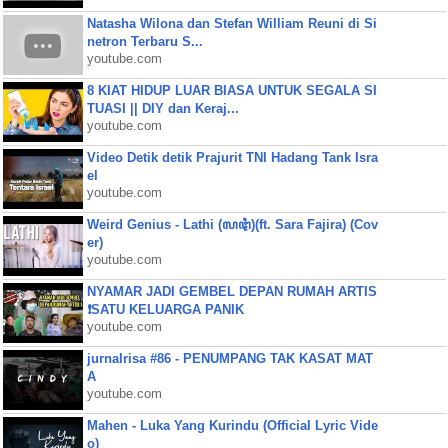
Natasha Wilona dan Stefan William Reuni di Si
netron Terbaru S...
youtube.com
8 KIAT HIDUP LUAR BIASA UNTUK SEGALA SI
TUASI || DIY dan Keraj...
youtube.com
Video Detik detik Prajurit TNI Hadang Tank Isra
el
youtube.com
Weird Genius - Lathi (ꦭꦛꦶ)(ft. Sara Fajira) (Cov
er)
youtube.com
NYAMAR JADI GEMBEL DEPAN RUMAH ARTIS
❗SATU KELUARGA PANIK
youtube.com
jurnalrisa #86 - PENUMPANG TAK KASAT MAT
A
youtube.com
Mahen - Luka Yang Kurindu (Official Lyric Vide
o)