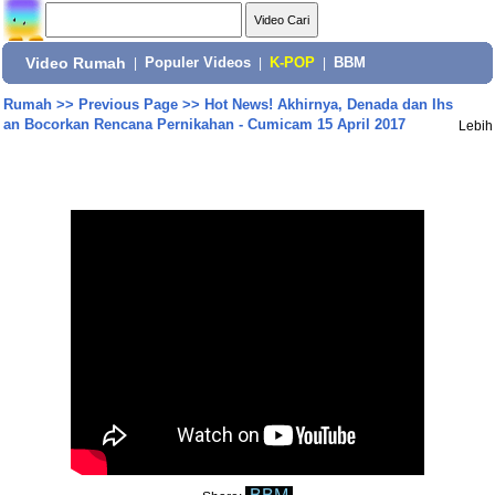
Video Rumah
|
Populer Videos
|
K-POP
|
BBM
Rumah
>>
Previous Page
>>
Hot News! Akhirnya, Denada dan Ihs
an Bocorkan Rencana Pernikahan - Cumicam 15 April 2017
Lebih