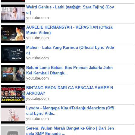
Weird Genius - Lathi (ꦭꦛꦶ)(ft. Sara Fajira) (Cov
er)
youtube.com
AURELIE HERMANSYAH - KEPASTIAN (Official
Music Video)
youtube.com
Mahen - Luka Yang Kurindu (Official Lyric Vide
o)
youtube.com
Belum Lama Bebas, Bos Preman Jakarta John
Kei Kembali Ditangk...
youtube.com
BINTANG EMON DARI GA SENGAJA SAMPE N
ARKOBA?
youtube.com
Lyodra - Mengapa Kita #TerlanjurMencinta (Offi
cial Lyric Vide...
youtube.com
Serem, Wulan Marah Banget ke Gino | Dari Jen
dela SMP Episode ...