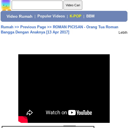
Video Rumah
|
Populer Videos
|
K-POP
|
BBM
Rumah
>>
Previous Page
>>
ROMAN PICISAN - Orang Tua Roman
Bangga Dengan Anaknya [13 Apr 2017]
Lebih