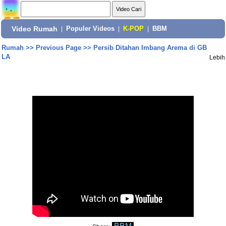
Video Rumah
|
Populer Videos
|
K-POP
|
BBM
Rumah
>>
Previous Page
>>
Persib Ditahan Imbang Arema di GB
LA
Lebih