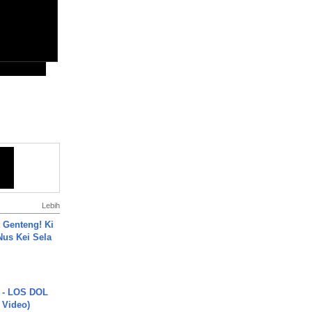
Lebih
 Genteng! Ki
Nus Kei Sela
 - LOS DOL
c Video)