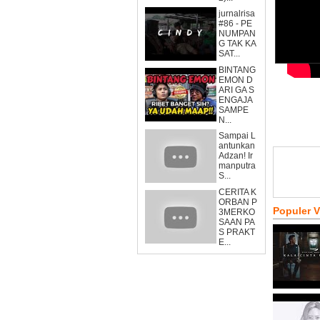
jurnalrisa
#86 - PE
NUMPAN
G TAK KA
SAT...
BINTANG
EMON D
ARI GA S
ENGAJA
SAMPE
N...
Sampai L
antunkan
Adzan! Ir
manputra
S...
CERITA K
ORBAN P
Populer 
3MERKO
SAAN PA
S PRAKT
E...