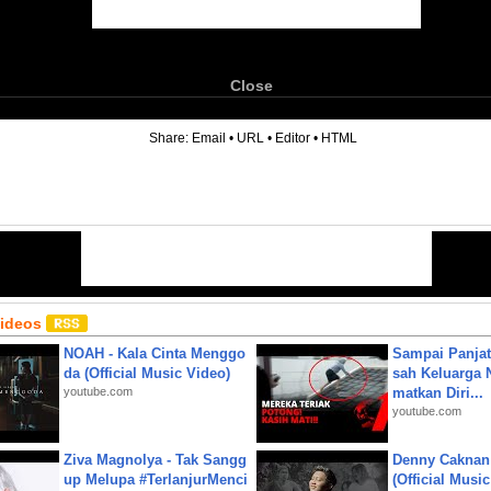
Close
6
Share:
Email
•
URL
•
Editor
•
HTML
Videos
NOAH - Kala Cinta Menggo
Sampai Panjat
da (Official Music Video)
sah Keluarga 
youtube.com
matkan Diri...
youtube.com
Ziva Magnolya - Tak Sangg
Denny Caknan
up Melupa #TerlanjurMenci
(Official Musi