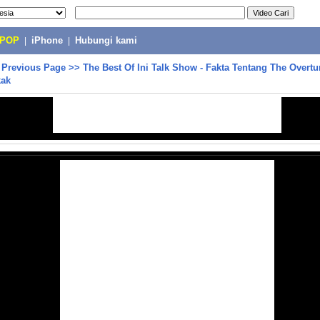
-POP
|
iPhone
|
Hubungi kami
>
Previous Page
>>
The Best Of Ini Talk Show - Fakta Tentang The Overt
kak