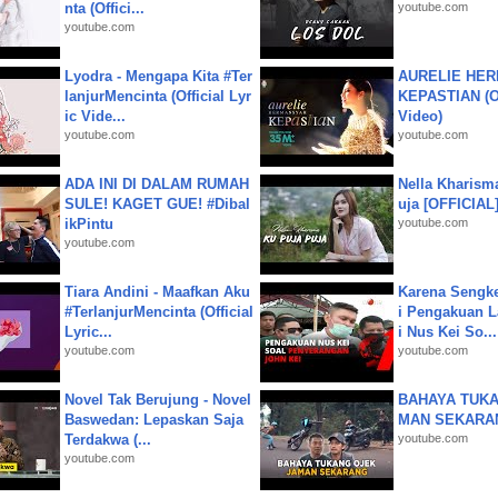
nta (Offici...
youtube.com
youtube.com
Lyodra - Mengapa Kita #Ter
AURELIE HER
lanjurMencinta (Official Lyr
KEPASTIAN (Of
ic Vide...
Video)
youtube.com
youtube.com
ADA INI DI DALAM RUMAH
Nella Kharism
SULE! KAGET GUE! #Dibal
uja [OFFICIAL
ikPintu
youtube.com
youtube.com
Tiara Andini - Maafkan Aku
Karena Sengke
#TerlanjurMencinta (Official
i Pengakuan 
Lyric...
i Nus Kei So...
youtube.com
youtube.com
Novel Tak Berujung - Novel
BAHAYA TUKA
Baswedan: Lepaskan Saja
MAN SEKARA
Terdakwa (...
youtube.com
youtube.com