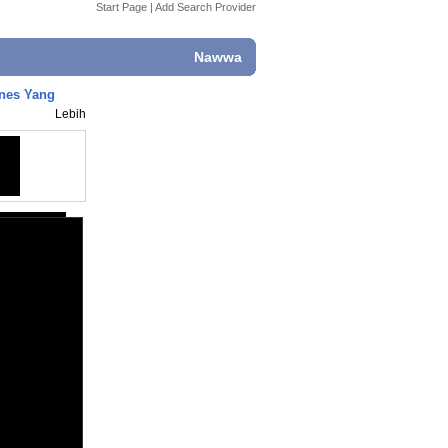
Start Page
|
Add Search Provider
Nawwa
unes Yang
Lebih