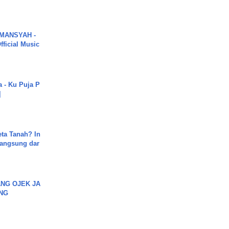
MANSYAH -
ficial Music
a - Ku Puja P
]
ta Tanah? In
Langsung dar
NG OJEK JA
NG