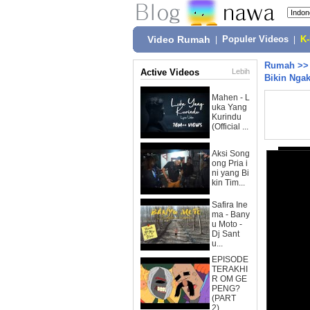
Video Rumah
|
Populer Videos
|
K
Rumah
>
Active Videos
Lebih
Bikin Nga
Mahen - L
uka Yang
Kurindu
(Official ...
Aksi Song
ong Pria i
ni yang Bi
kin Tim...
Safira Ine
ma - Bany
u Moto -
Dj Sant
u...
EPISODE
TERAKHI
R OM GE
PENG?
(PART
2)...