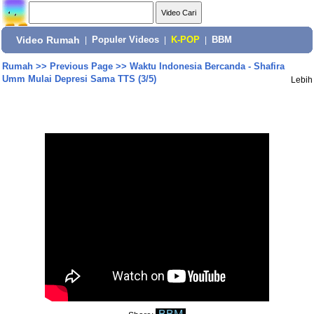
Video Rumah
|
Populer Videos
|
K-POP
|
BBM
Rumah
>>
Previous Page
>>
Waktu Indonesia Bercanda - Shafira
Umm Mulai Depresi Sama TTS (3/5)
Lebih