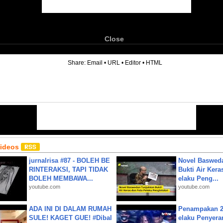
Close
6
Share:
Email
•
URL
•
Editor
•
HTML
Videos
jurnalrisa #87 - BOLEH BE
Novel Baswed
RINTERAKSI, TAPI TIDAK
Bukti Air Kera
BOLEH MEMBAWA...
elaku Peng...
youtube.com
youtube.com
ADA INI DI DALAM RUMAH
Penampakan 2
SULE! KAGET GUE! #Dibal
elaku Penyera