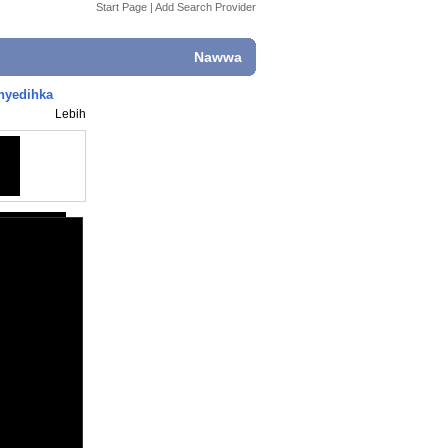
Start Page
|
Add Search Provider
Nawwa
nyedihka
Lebih