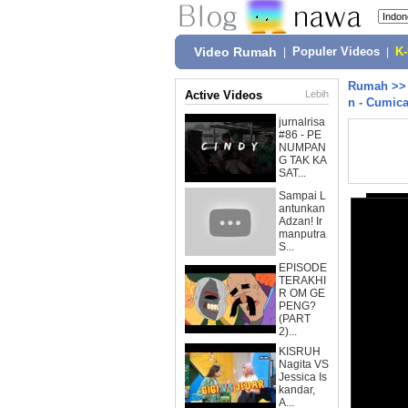
Video Rumah
|
Populer Videos
|
K
Rumah
>
Active Videos
Lebih
n - Cumica
jurnalrisa
#86 - PE
NUMPAN
G TAK KA
SAT...
Sampai L
antunkan
Adzan! Ir
manputra
S...
EPISODE
TERAKHI
R OM GE
PENG?
(PART
2)...
KISRUH
Nagita VS
Jessica Is
kandar,
A...