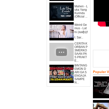
Mahen - L
uka Yang
Kurindu
(Official ...
Weird Ge
nius - Lat
hi (ꦭꦛꦶ)(f
t. Sar...
CERITA K
ORBAN P
3MERKO
SAAN PA
S PRAKT
E...
BINTANG
EMON D
Populer 
ARI GA S
ENGAJA
SAMPE
N...