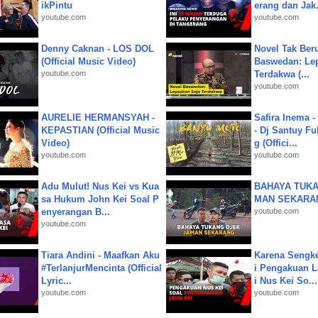
ikPintu
erang dan Jak.
youtube.com
youtube.com
Denny Caknan - LOS DOL
Novel Tak Ber
(Official Music Video)
Baswedan: Le
youtube.com
Terdakwa (...
youtube.com
AURELIE HERMANSYAH -
Safira Inema 
KEPASTIAN (Official Music
- Dj Santuy Fu
Video)
g (Offici...
youtube.com
youtube.com
Adu Mulut! Nus Kei vs Kua
BAHAYA TUKA
sa Hukum John Kei Soal P
MAN SEKARA
enyerangan B...
youtube.com
youtube.com
Tiara Andini - Maafkan Aku
Karena Sengke
#TerlanjurMencinta (Official
i Pengakuan 
Lyric...
i Nus Kei So...
youtube.com
youtube.com