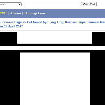
-POP
|
iPhone
|
Hubungi kami
>
Previous Page
>>
Hot News! Ayu Ting Ting: Keadaan Jupe Semakin Me
m 16 April 2017