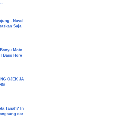
..
ujung - Novel
paskan Saja
- Banyu Moto
ll Bass Hore
NG OJEK JA
NG
ta Tanah? In
Langsung dar