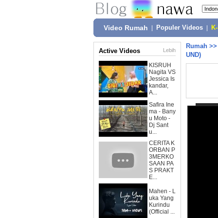
Video Rumah
|
Populer Videos
|
K
Rumah
>
Active Videos
Lebih
UND)
KISRUH
Nagita VS
Jessica Is
kandar,
A...
Safira Ine
ma - Bany
u Moto -
Dj Sant
u...
CERITA K
ORBAN P
3MERKO
SAAN PA
S PRAKT
E...
Mahen - L
uka Yang
Kurindu
(Official ...