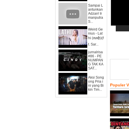
Sampai L
antunkan
Adzan! Ir
manputra
S...
Weird Ge
nius - Lat
hi (ꦭꦛꦶ)(f
t. Sar...
jurnalrisa
#86 - PE
NUMPAN
G TAK KA
SAT...
Aksi Song
ong Pria i
Populer 
ni yang Bi
kin Tim...