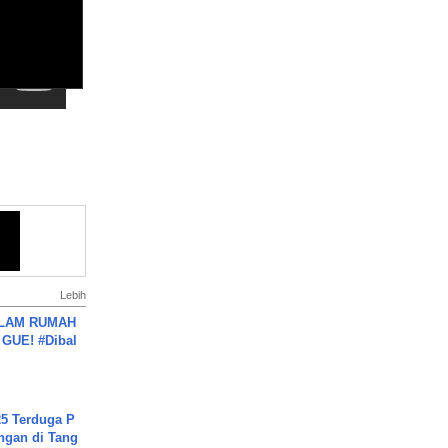
Lebih
DALAM RUMAH
GUE! #Dibal
5 Terduga P
ngan di Tang