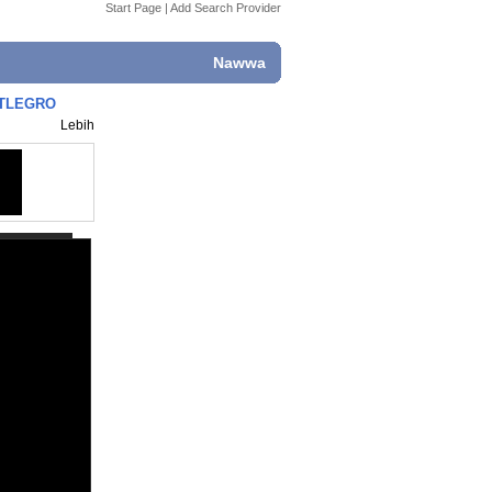
Start Page
|
Add Search Provider
Nawwa
TTLEGRO
Lebih