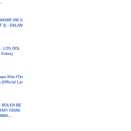
..
AKHIR OM G
 2) - DALAN
 - LOS DOL
c Video)
apa Kita #Ter
(Official Lyr
7 - BOLEH BE
TAPI TIDAK
WA...