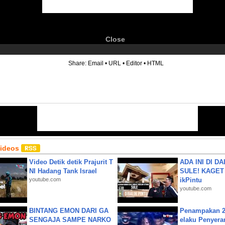
Close
6
Share:
Email
•
URL
•
Editor
•
HTML
Videos
Video Detik detik Prajurit T
ADA INI DI 
NI Hadang Tank Israel
SULE! KAGET 
youtube.com
ikPintu
youtube.com
BINTANG EMON DARI GA
Penampakan 2
SENGAJA SAMPE NARKO
elaku Penyera