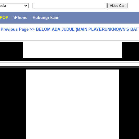
-POP
|
iPhone
|
Hubungi kami
>
Previous Page
>>
BELOM ADA JUDUL (MAIN PLAYERUNKNOWN'S BA