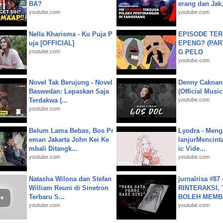
BA?
erang dan Jak.
youtube.com
youtube.com
Nella Kharisma - Ku Puja P
EPISODE TER
uja [OFFICIAL]
EPENG? (PART
youtube.com
G PELO
youtube.com
Novel Tak Berujung - Novel
Denny Caknan
Baswedan: Lepaskan Saja
(Official Musi
Terdakwa (...
youtube.com
youtube.com
Belum Lama Bebas, Bos Pr
Lyodra - Meng
eman Jakarta John Kei Ke
lanjurMencinta 
mbali Ditangk...
ic Vide...
youtube.com
youtube.com
Natasha Wilona dan Stefan
jurnalrisa #8
William Reuni di Sinetron
RINTERAKSI, 
Terbaru S...
BOLEH MEMBA
youtube.com
youtube.com