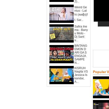
2)...
Weird Ge
nius - Lat
hi (ꦭꦛꦶ)(f
t. Sar...
Safira Ine
ma - Bany
u Moto -
Dj Sant
u...
BINTANG
EMON D
ARI GA S
ENGAJA
SAMPE
N...
KISRUH
Nagita VS
Populer 
Jessica Is
kandar,
A...