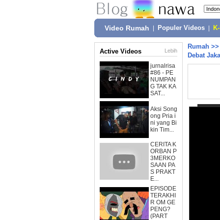
Video Rumah
|
Populer Videos
|
K
Rumah
>
Active Videos
Lebih
Debat Jaka
jurnalrisa
#86 - PE
NUMPAN
G TAK KA
SAT...
Aksi Song
ong Pria i
ni yang Bi
kin Tim...
CERITA K
ORBAN P
3MERKO
SAAN PA
S PRAKT
E...
EPISODE
TERAKHI
R OM GE
PENG?
(PART