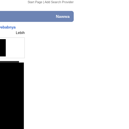
Start Page
|
Add Search Provider
Nawwa
nyebabnya
Lebih