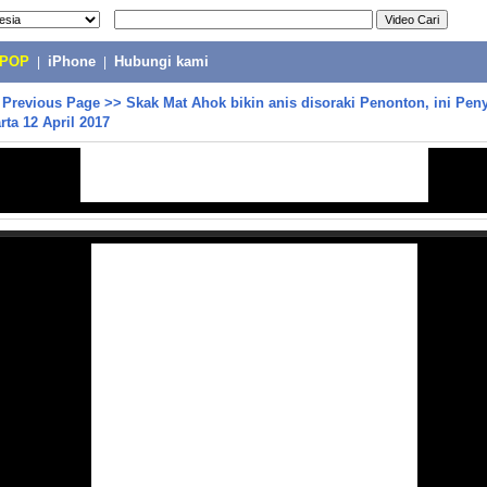
-POP
|
iPhone
|
Hubungi kami
>
Previous Page
>>
Skak Mat Ahok bikin anis disoraki Penonton, ini Pe
rta 12 April 2017