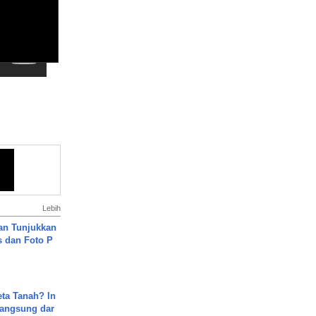
Lebih
an Tunjukkan
s dan Foto P
ta Tanah? In
Langsung dar