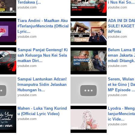
Terdakwa (...
i Nus Kei So...
youtube.com
youtube.com
Tiara Andini - Maafkan Aku
ADA INI DI 
#TerlanjurMencinta (Official
SULE! KAGET 
Lyric...
ikPintu
youtube.com
youtube.com
Sampai Panjat Genteng! Ki
Belum Lama B
sah Keluarga Nus Kei Sela
eman Jakarta 
matkan Diri...
mbali Ditangk.
youtube.com
youtube.com
Sampai Lantunkan Adzan!
Serem, Wulan
Irmanputra Sidin Jelaskan
et ke Gino | D
Hubungan Is...
MP Episode ..
youtube.com
youtube.com
Mahen - Luka Yang Kurind
Lyodra - Meng
u (Official Lyric Video)
lanjurMencinta 
youtube.com
ic Vide...
youtube.com