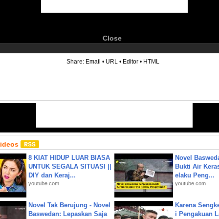
Close
6
Share:
Email
•
URL
•
Editor
•
HTML
Videos
8 KIAT HIDUP LUAR BIASA
Novel Baswed
UNTUK SEGALA SITUASI ||
Bukti Air Kera
DIY dan Keraj...
elaku Peng...
youtube.com
youtube.com
Novel Tak Berujung - Novel
Karena Sengke
Baswedan: Lepaskan Saja
i Pengakuan 