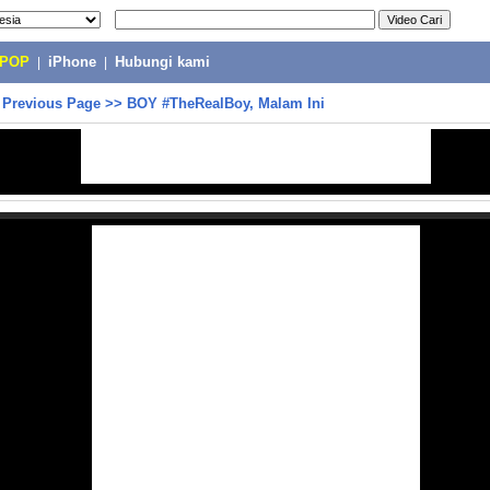
-POP
|
iPhone
|
Hubungi kami
>
Previous Page
>>
BOY #TheRealBoy, Malam Ini