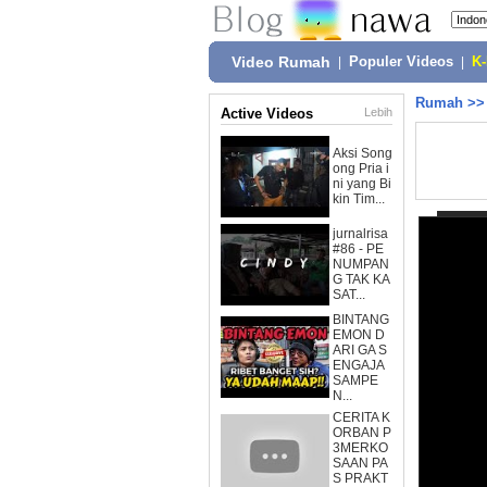
Video Rumah
|
Populer Videos
|
K
Rumah
>
Active Videos
Lebih
Aksi Song
ong Pria i
ni yang Bi
kin Tim...
jurnalrisa
#86 - PE
NUMPAN
G TAK KA
SAT...
BINTANG
EMON D
ARI GA S
ENGAJA
SAMPE
N...
CERITA K
ORBAN P
3MERKO
SAAN PA
S PRAKT