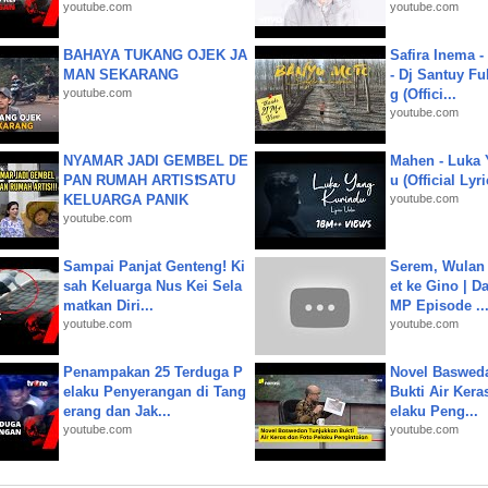
youtube.com
youtube.com
BAHAYA TUKANG OJEK JA
Safira Inema 
MAN SEKARANG
- Dj Santuy Fu
youtube.com
g (Offici...
youtube.com
NYAMAR JADI GEMBEL DE
Mahen - Luka 
PAN RUMAH ARTIS❗SATU
u (Official Lyr
KELUARGA PANIK
youtube.com
youtube.com
Sampai Panjat Genteng! Ki
Serem, Wulan
sah Keluarga Nus Kei Sela
et ke Gino | D
matkan Diri...
MP Episode ..
youtube.com
youtube.com
Penampakan 25 Terduga P
Novel Baswed
elaku Penyerangan di Tang
Bukti Air Kera
erang dan Jak...
elaku Peng...
youtube.com
youtube.com