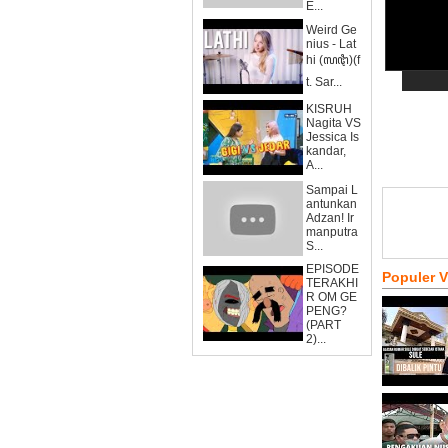
E...
Weird Ge
nius - Lat
hi (ꦭꦛꦶ)(f
t. Sar...
KISRUH
Nagita VS
Jessica Is
kandar,
A...
Sampai L
antunkan
Adzan! Ir
manputra
S...
EPISODE
Populer 
TERAKHI
R OM GE
PENG?
(PART
2)...