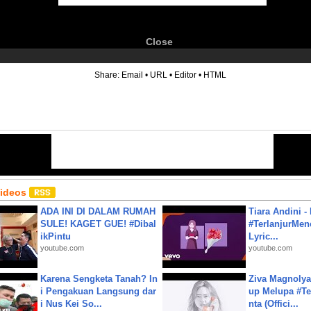
Close
6
Share:
Email
•
URL
•
Editor
•
HTML
Videos
ADA INI DI DALAM RUMAH
Tiara Andini -
SULE! KAGET GUE! #Dibal
#TerlanjurMenc
ikPintu
Lyric...
youtube.com
youtube.com
Karena Sengketa Tanah? In
Ziva Magnolya
i Pengakuan Langsung dar
up Melupa #Te
i Nus Kei So...
nta (Offici...