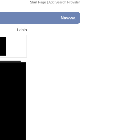
Start Page
|
Add Search Provider
Nawwa
Lebih