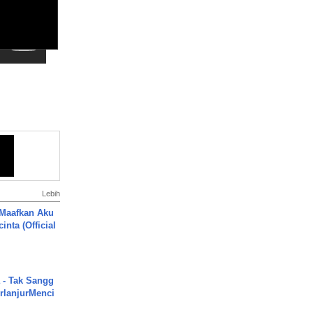
Lebih
 Maafkan Aku
inta (Official
 - Tak Sangg
rlanjurMenci