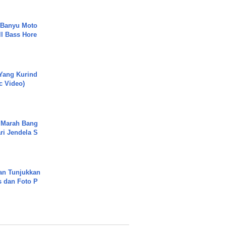
- Banyu Moto
ll Bass Hore
Yang Kurind
ic Video)
 Marah Bang
ari Jendela S
.
an Tunjukkan
s dan Foto P