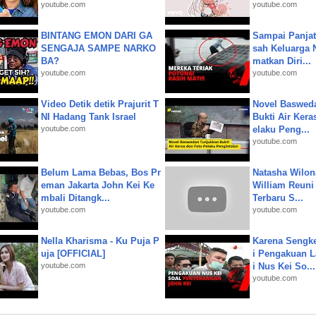
youtube.com
youtube.com
BINTANG EMON DARI GA
Sampai Panjat
SENGAJA SAMPE NARKO
sah Keluarga 
BA?
matkan Diri...
youtube.com
youtube.com
Video Detik detik Prajurit T
Novel Baswed
NI Hadang Tank Israel
Bukti Air Kera
youtube.com
elaku Peng...
youtube.com
Belum Lama Bebas, Bos Pr
Natasha Wilon
eman Jakarta John Kei Ke
William Reuni 
mbali Ditangk...
Terbaru S...
youtube.com
youtube.com
Nella Kharisma - Ku Puja P
Karena Sengke
uja [OFFICIAL]
i Pengakuan 
youtube.com
i Nus Kei So...
youtube.com