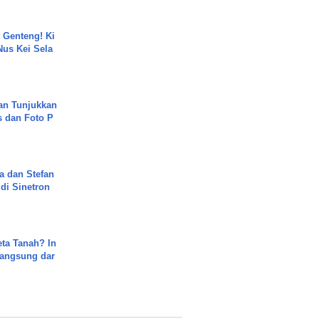
 Genteng! Ki
Nus Kei Sela
an Tunjukkan
s dan Foto P
a dan Stefan
di Sinetron
ta Tanah? In
Langsung dar