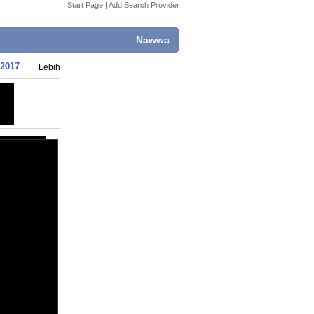
Start Page
|
Add Search Provider
Nawwa
 2017
Lebih