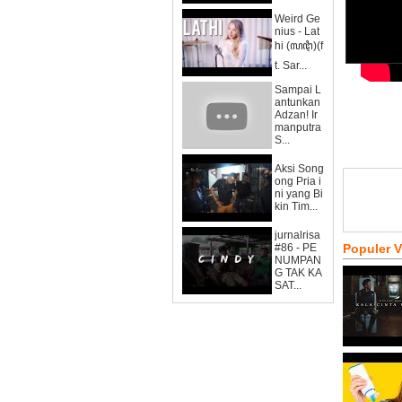
Weird Ge
nius - Lat
hi (ꦭꦛꦶ)(f
t. Sar...
Sampai L
antunkan
Adzan! Ir
manputra
S...
Aksi Song
ong Pria i
ni yang Bi
kin Tim...
jurnalrisa
#86 - PE
Populer 
NUMPAN
G TAK KA
SAT...