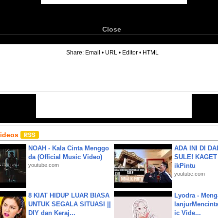
Close
6
Share:
Email
•
URL
•
Editor
•
HTML
Videos
NOAH - Kala Cinta Menggo
ADA INI DI 
da (Official Music Video)
SULE! KAGET 
youtube.com
ikPintu
youtube.com
8 KIAT HIDUP LUAR BIASA
Lyodra - Meng
UNTUK SEGALA SITUASI ||
lanjurMencinta 
DIY dan Keraj...
ic Vide...