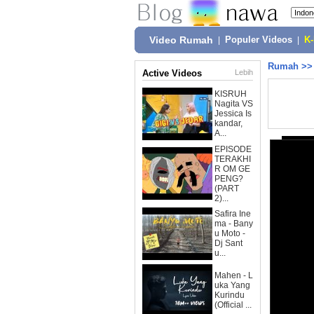
Video Rumah
|
Populer Videos
|
K
Rumah
>
Active Videos
Lebih
KISRUH
Nagita VS
Jessica Is
kandar,
A...
EPISODE
TERAKHI
R OM GE
PENG?
(PART
2)...
Safira Ine
ma - Bany
u Moto -
Dj Sant
u...
Mahen - L
uka Yang
Kurindu
(Official ...