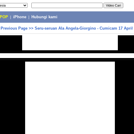
-POP
|
iPhone
|
Hubungi kami
>
Previous Page
>>
Seru-seruan Ala Angela-Giorgino - Cumicam 17 April