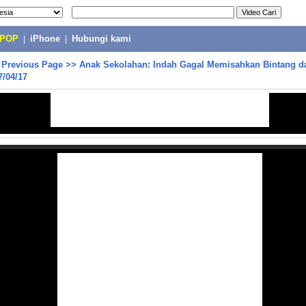
-POP
|
iPhone
|
Hubungi kami
>
Previous Page
>>
Anak Sekolahan: Indah Gagal Memisahkan Bintang d
7/04/17