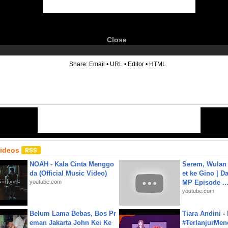
Close
6
Share:
Email
•
URL
•
Editor
•
HTML
Videos
NOAH - Kala Cinta Menggo
Serem, Wulan
da (Official Music Video)
et ke Gino | D
youtube.com
MP Episode ..
youtube.com
Belum Lama Bebas, Bos Pr
Tiara Andini -
eman Jakarta John Kei Ke
#TerlanjurMenc