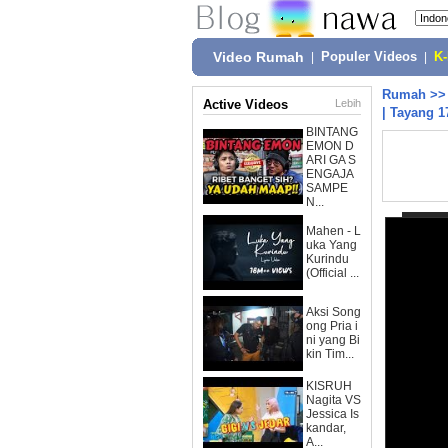
Video Rumah
|
Populer Videos
|
K
Rumah
>
Active Videos
Lebih
| Tayang 1
BINTANG
EMON D
ARI GA S
ENGAJA
SAMPE
N...
Mahen - L
uka Yang
Kurindu
(Official ...
Aksi Song
ong Pria i
ni yang Bi
kin Tim...
KISRUH
Nagita VS
Jessica Is
kandar,
A...