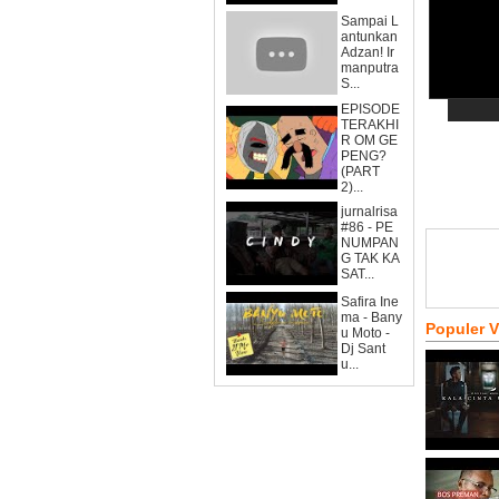
Sampai L
antunkan
Adzan! Ir
manputra
S...
EPISODE
TERAKHI
R OM GE
PENG?
(PART
2)...
jurnalrisa
#86 - PE
NUMPAN
G TAK KA
SAT...
Safira Ine
ma - Bany
Populer 
u Moto -
Dj Sant
u...