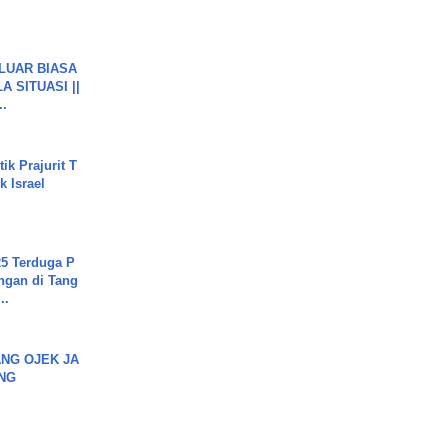
 LUAR BIASA
 SITUASI ||
..
ik Prajurit T
 Israel
5 Terduga P
ngan di Tang
..
NG OJEK JA
NG