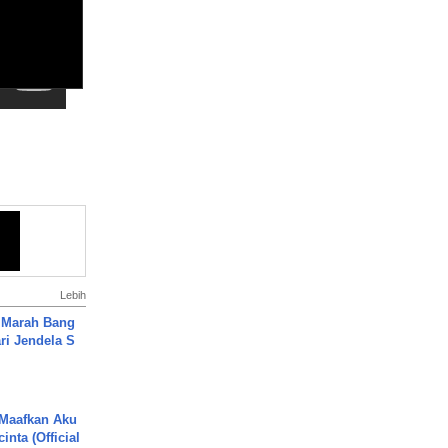
Lebih
 Marah Bang
ari Jendela S
.
 Maafkan Aku
inta (Official