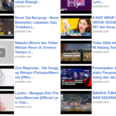
mbali Ditangk...
Lyric...
youtube.com
youtube.com
Novel Tak Berujung - Novel
8 KIAT HIDUP
Baswedan: Lepaskan Saja
UNTUK SEGALA
Terdakwa (...
DIY dan Keraj.
youtube.com
youtube.com
Natasha Wilona dan Stefan
Video Detik det
William Reuni di Sinetron
NI Hadang Tank
Terbaru S...
youtube.com
youtube.com
Ziva Magnolya - Tak Sangg
Penampakan 2
up Melupa #TerlanjurMenci
elaku Penyera
nta (Offici...
erang dan Jak.
youtube.com
youtube.com
Lyodra - Mengapa Kita #Ter
BAHAYA TUKA
lanjurMencinta (Official Lyr
MAN SEKARA
ic Vide...
youtube.com
youtube.com