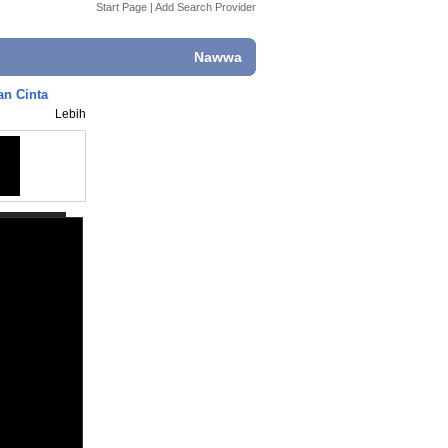
Start Page
|
Add Search Provider
Nawwa
an Cinta
Lebih