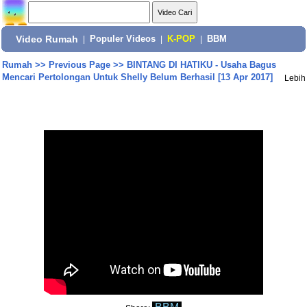
Video Rumah
|
Populer Videos
|
K-POP
|
BBM
Rumah
>>
Previous Page
>>
BINTANG DI HATIKU - Usaha Bagus
Mencari Pertolongan Untuk Shelly Belum Berhasil [13 Apr 2017]
Lebih