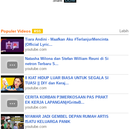
BBM
Share:
Populer Videos
Lebih
Tiara Andini - Maafkan Aku #TerlanjurMencinta
(Official Lyric...
youtube.com
Natasha Wilona dan Stefan William Reuni di Si
netron Terbaru S...
youtube.com
8 KIAT HIDUP LUAR BIASA UNTUK SEGALA SI
TUASI || DIY dan Keraj...
youtube.com
CERITA KORBAN P3MERKOSAAN PAS PRAKT
EK KERJA LAPANGAN|#GritteB...
youtube.com
NYAMAR JADI GEMBEL DEPAN RUMAH ARTIS
❗SATU KELUARGA PANIK
youtube.com