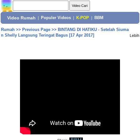
Video Rumah
|
Populer Videos
|
K-POP
|
BBM
Rumah
>>
Previous Page
>>
BINTANG DI HATIKU - Setelah Siuma
n Shelly Langsung Teringat Bagus [17 Apr 2017]
Lebih