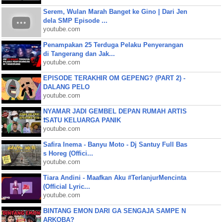
Serem, Wulan Marah Banget ke Gino | Dari Jen
dela SMP Episode ...
youtube.com
Penampakan 25 Terduga Pelaku Penyerangan
di Tangerang dan Jak...
youtube.com
EPISODE TERAKHIR OM GEPENG? (PART 2) -
DALANG PELO
youtube.com
NYAMAR JADI GEMBEL DEPAN RUMAH ARTIS
❗SATU KELUARGA PANIK
youtube.com
Safira Inema - Banyu Moto - Dj Santuy Full Bas
s Horeg (Offici...
youtube.com
Tiara Andini - Maafkan Aku #TerlanjurMencinta
(Official Lyric...
youtube.com
BINTANG EMON DARI GA SENGAJA SAMPE N
ARKOBA?