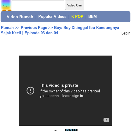
Video Rumah
|
Populer Videos
|
K-POP
|
BBM
Rumah
>>
Previous Page
>>
Boy: Boy Ditinggal Ibu Kandungnya
Sejak Kecil | Episode 03 dan 04
Lebih