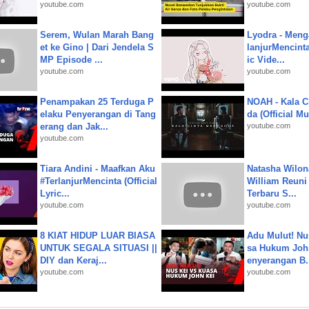
youtube.com
youtube.com
Serem, Wulan Marah Bang
Lyodra - Meng
et ke Gino | Dari Jendela S
lanjurMencinta 
MP Episode ...
ic Vide...
youtube.com
youtube.com
Penampakan 25 Terduga P
NOAH - Kala C
elaku Penyerangan di Tang
da (Official M
erang dan Jak...
youtube.com
youtube.com
Tiara Andini - Maafkan Aku
Natasha Wilon
#TerlanjurMencinta (Official
William Reuni 
Lyric...
Terbaru S...
youtube.com
youtube.com
8 KIAT HIDUP LUAR BIASA
Adu Mulut! Nu
UNTUK SEGALA SITUASI ||
sa Hukum John
DIY dan Keraj...
enyerangan B.
youtube.com
youtube.com