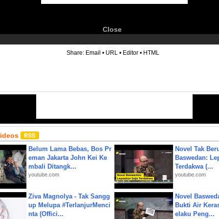
Close
6
Share:
Email
•
URL
•
Editor
•
HTML
Videos
Belum Lama Bebas, Bos Pr
Novel Tak Ber
eman Jakarta John Kei Ke
Baswedan: Le
mbali Ditangk...
Terdakwa (...
youtube.com
youtube.com
Ziva Magnolya - Tak Sangg
Novel Baswed
up Melupa #TerlanjurMenci
Bukti Air Kera
nta (Offici...
elaku Peng...