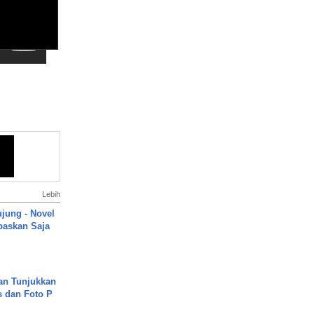
Lebih
ujung - Novel
paskan Saja
an Tunjukkan
s dan Foto P