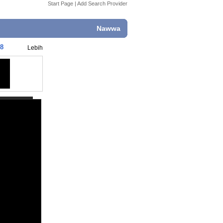
Start Page
|
Add Search Provider
Nawwa
88
Lebih