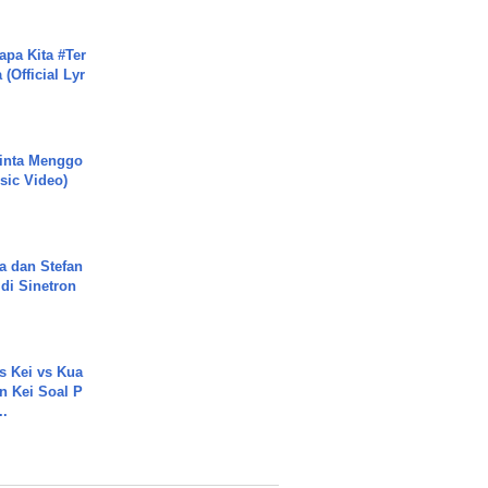
apa Kita #Ter
(Official Lyr
inta Menggo
usic Video)
a dan Stefan
di Sinetron
s Kei vs Kua
 Kei Soal P
..