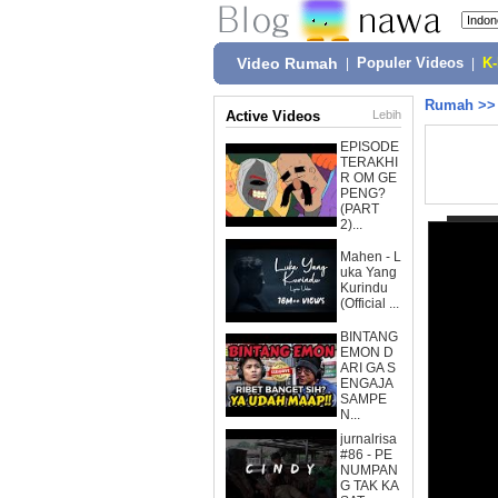
Video Rumah
|
Populer Videos
|
K
Rumah
>
Active Videos
Lebih
EPISODE
TERAKHI
R OM GE
PENG?
(PART
2)...
Mahen - L
uka Yang
Kurindu
(Official ...
BINTANG
EMON D
ARI GA S
ENGAJA
SAMPE
N...
jurnalrisa
#86 - PE
NUMPAN
G TAK KA