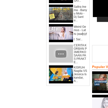
SAT...
Safira Ine
ma - Bany
u Moto -
Dj Sant
u...
Weird Ge
nius - Lat
hi (ꦭꦛꦶ)(f
t. Sar...
CERITA K
ORBAN P
3MERKO
SAAN PA
S PRAKT
E...
Populer 
KISRUH
Nagita VS
Jessica Is
kandar,
A...