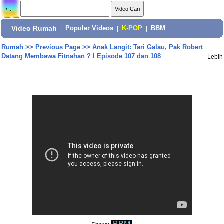
Video Rumah
|
Populer Videos
|
K-POP
|
BBM
Rumah
>>
Previous Page
>>
Anak Langit: Tari Galau, Pak Robert
Datang Membawa Fitnahan ? I Episode 107 dan 108
Lebih