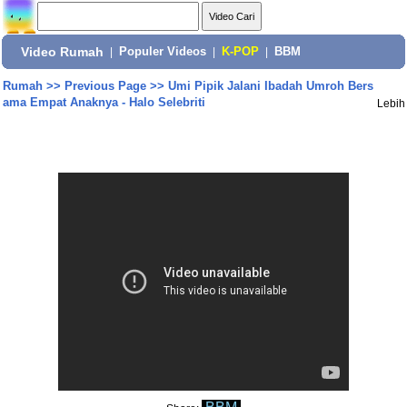
Video Rumah
|
Populer Videos
|
K-POP
|
BBM
Rumah
>>
Previous Page
>>
Umi Pipik Jalani Ibadah Umroh Bers
ama Empat Anaknya - Halo Selebriti
Lebih