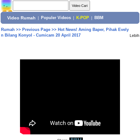
Video Rumah
|
Populer Videos
|
K-POP
|
BBM
Rumah
>>
Previous Page
>>
Hot News! Aming Baper, Pihak Evely
n Bilang Konyol - Cumicam 20 April 2017
Lebih