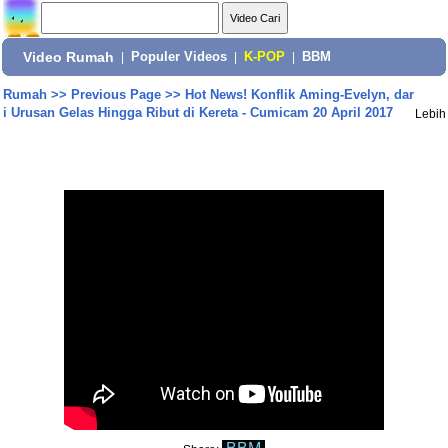
Video Rumah
|
Populer Videos
|
K-POP
|
BBM
Rumah
>>
Previous Page
>>
Hot News! Konflik Aming-Evelyn, dar
i Urusan Gelas Hingga Ribut di Kereta - Cumicam 20 April 2017
Lebih