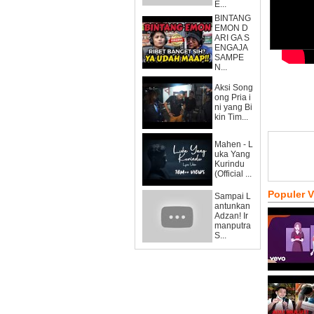
E...
BINTANG
EMON D
ARI GA S
ENGAJA
SAMPE
N...
Aksi Song
ong Pria i
ni yang Bi
kin Tim...
Mahen - L
uka Yang
Kurindu
(Official ...
Populer 
Sampai L
antunkan
Adzan! Ir
manputra
S...