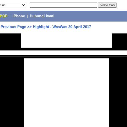
-POP
|
iPhone
|
Hubungi kami
>
Previous Page
>>
Highlight - WasWas 20 April 2017