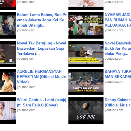
youtube.com
youtube.com
Belum Lama Bebas, Bos Pr
NYAMAR JADI
eman Jakarta John Kei Ke
PAN RUMAH A
mbali Ditangk...
KELUARGA P
youtube.com
youtube.com
Novel Tak Berujung - Novel
Novel Baswed
Baswedan: Lepaskan Saja
Bukti Air Kera
Terdakwa (...
elaku Peng...
youtube.com
youtube.com
AURELIE HERMANSYAH -
BAHAYA TUKA
KEPASTIAN (Official Music
MAN SEKARA
Video)
youtube.com
youtube.com
Weird Genius - Lathi (ꦭꦛꦶ)
Denny Caknan
(ft. Sara Fajira) (Cover)
(Official Musi
youtube.com
youtube.com