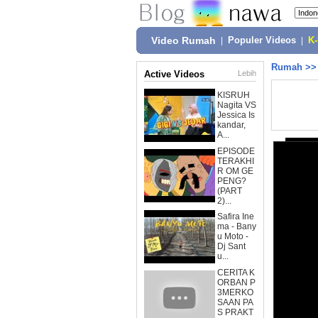
Video Rumah
|
Populer Videos
|
K
Rumah
>
Active Videos
Lebih
KISRUH
Nagita VS
Jessica Is
kandar,
A...
EPISODE
TERAKHI
R OM GE
PENG?
(PART
2)...
Safira Ine
ma - Bany
u Moto -
Dj Sant
u...
CERITA K
ORBAN P
3MERKO
SAAN PA
S PRAKT