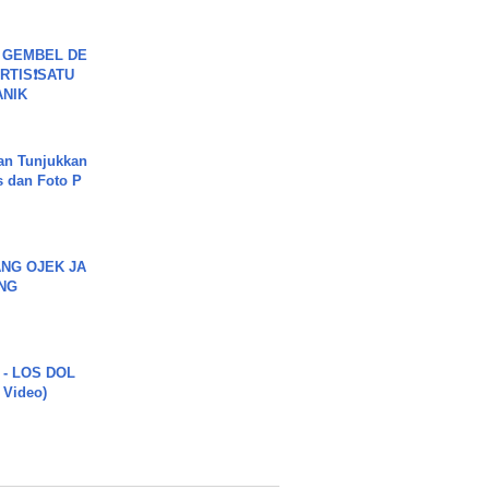
 GEMBEL DE
RTIS❗SATU
ANIK
an Tunjukkan
s dan Foto P
NG OJEK JA
NG
 - LOS DOL
c Video)