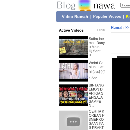
Video Rumah
|
Populer Videos
|
K
Rumah
>
Active Videos
Lebih
Safira Ine
ma - Bany
u Moto -
Dj Sant
u...
Weird Ge
nius - Lat
hi (ꦭꦛꦶ)(f
t. Sar...
BINTANG
EMON D
ARI GA S
ENGAJA
SAMPE
N...
CERITA K
ORBAN P
3MERKO
SAAN PA
S PRAKT