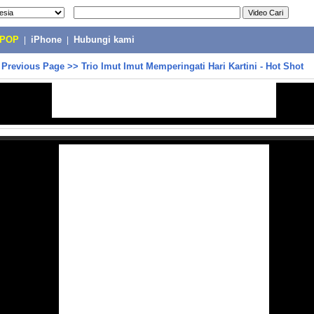
-POP
|
iPhone
|
Hubungi kami
>
Previous Page
>>
Trio Imut Imut Memperingati Hari Kartini - Hot Shot