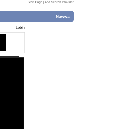
Start Page
|
Add Search Provider
Nawwa
Lebih