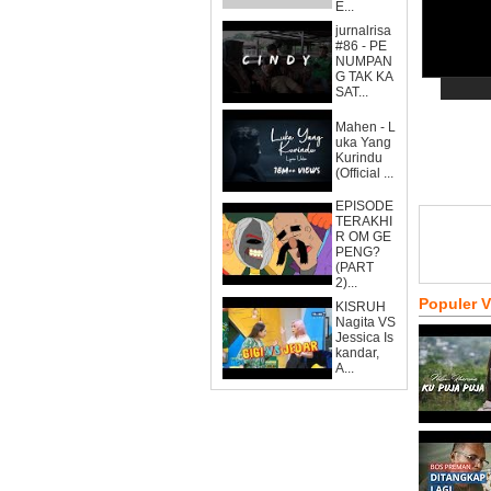
E...
jurnalrisa
#86 - PE
NUMPAN
G TAK KA
SAT...
Mahen - L
uka Yang
Kurindu
(Official ...
EPISODE
TERAKHI
R OM GE
PENG?
(PART
2)...
Populer 
KISRUH
Nagita VS
Jessica Is
kandar,
A...