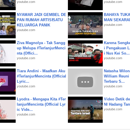
youtube.com
youtube.com
NYAMAR JADI GEMBEL DE
BAHAYA TUKA
PAN RUMAH ARTIS❗SATU
MAN SEKARA
KELUARGA PANIK
youtube.com
youtube.com
Ziva Magnolya - Tak Sangg
Karena Sengke
up Melupa #TerlanjurMenci
i Pengakuan 
nta (Offici...
i Nus Kei So...
youtube.com
youtube.com
Tiara Andini - Maafkan Aku
Natasha Wilon
#TerlanjurMencinta (Official
William Reuni 
Lyric...
Terbaru S...
youtube.com
youtube.com
Lyodra - Mengapa Kita #Ter
Video Detik det
lanjurMencinta (Official Lyr
NI Hadang Tank
ic Vide...
youtube.com
youtube.com