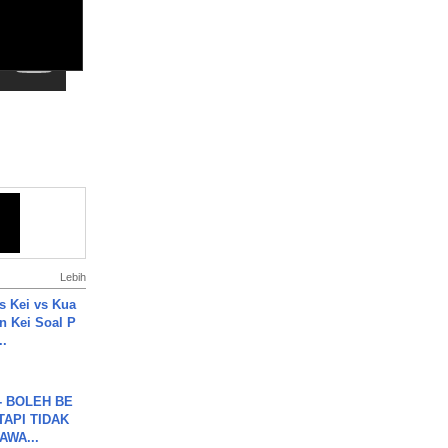
Lebih
s Kei vs Kua
 Kei Soal P
..
7 - BOLEH BE
TAPI TIDAK
WA...