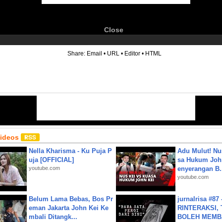
Close
6
Share:
Email
•
URL
•
Editor
•
HTML
Videos
Nella Kharisma - Ku Puja P
Adu Mulut! Nu
uja [OFFICIAL]
sa Hukum John
youtube.com
enyerangan B.
youtube.com
Belum Lama Bebas, Bos Pr
jurnalrisa #8
eman Jakarta John Kei Ke
RINTERAKSI, 
mbali Ditangk...
BOLEH MEMBA