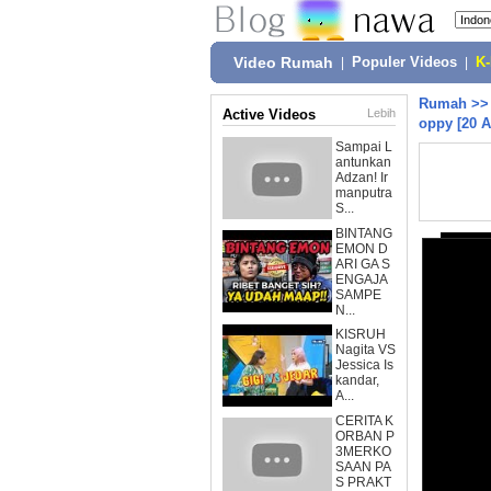
Video Rumah
|
Populer Videos
|
K
Rumah
>
Active Videos
Lebih
oppy [20 A
Sampai L
antunkan
Adzan! Ir
manputra
S...
BINTANG
EMON D
ARI GA S
ENGAJA
SAMPE
N...
KISRUH
Nagita VS
Jessica Is
kandar,
A...
CERITA K
ORBAN P
3MERKO
SAAN PA
S PRAKT