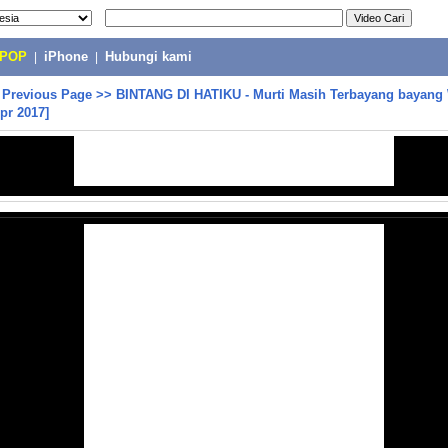
-POP
|
iPhone
|
Hubungi kami
>
Previous Page
>>
BINTANG DI HATIKU - Murti Masih Terbayang bayang
pr 2017]