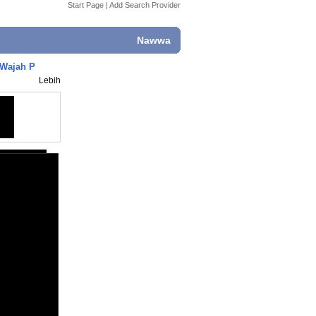
Start Page
|
Add Search Provider
Nawwa
 Wajah P
Lebih