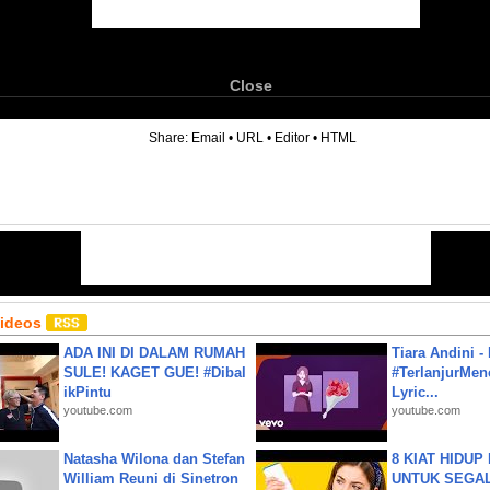
Close
6
Share:
Email
•
URL
•
Editor
•
HTML
Videos
ADA INI DI DALAM RUMAH
Tiara Andini -
SULE! KAGET GUE! #Dibal
#TerlanjurMenc
ikPintu
Lyric...
youtube.com
youtube.com
Natasha Wilona dan Stefan
8 KIAT HIDUP
William Reuni di Sinetron
UNTUK SEGALA