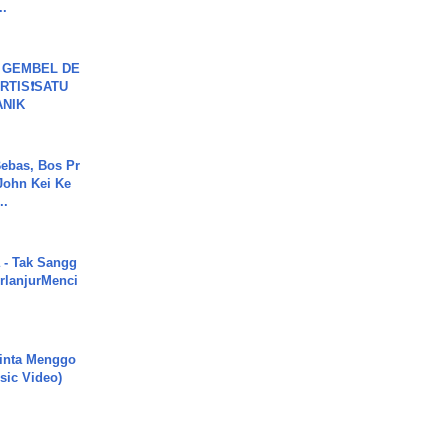
..
 GEMBEL DE
RTIS❗SATU
ANIK
ebas, Bos Pr
John Kei Ke
..
 - Tak Sangg
rlanjurMenci
inta Menggo
usic Video)