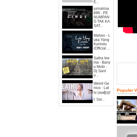
E...
jurnalrisa
#86 - PE
NUMPAN
G TAK KA
SAT...
Mahen - L
uka Yang
Kurindu
(Official ...
Safira Ine
ma - Bany
u Moto -
Dj Sant
u...
Weird Ge
nius - Lat
Populer 
hi (ꦭꦛꦶ)(f
t. Sar...