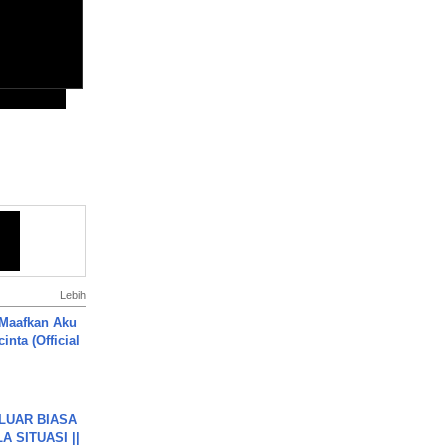
Lebih
 Maafkan Aku
inta (Official
 LUAR BIASA
 SITUASI ||