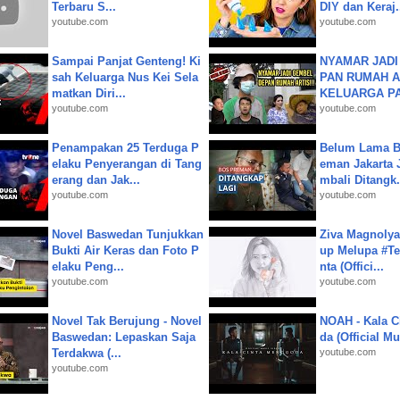
Terbaru S...
DIY dan Keraj.
youtube.com
youtube.com
Sampai Panjat Genteng! Ki
NYAMAR JADI
sah Keluarga Nus Kei Sela
PAN RUMAH A
matkan Diri...
KELUARGA P
youtube.com
youtube.com
Penampakan 25 Terduga P
Belum Lama B
elaku Penyerangan di Tang
eman Jakarta 
erang dan Jak...
mbali Ditangk.
youtube.com
youtube.com
Novel Baswedan Tunjukkan
Ziva Magnolya
Bukti Air Keras dan Foto P
up Melupa #Te
elaku Peng...
nta (Offici...
youtube.com
youtube.com
Novel Tak Berujung - Novel
NOAH - Kala C
Baswedan: Lepaskan Saja
da (Official M
Terdakwa (...
youtube.com
youtube.com