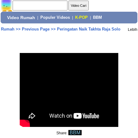
Video Rumah
|
Populer Videos
|
K-POP
|
BBM
Rumah
>>
Previous Page
>>
Peringatan Naik Takhta Raja Solo
Lebih
BBM
Share: