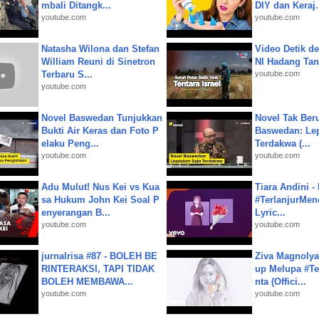
mbali Ditangk...
DIY dan Keraj.
youtube.com
youtube.com
Natasha Wilona dan Stefan
Video Detik det
William Reuni di Sinetron
NI Hadang Tank
Terbaru S...
youtube.com
youtube.com
Novel Baswedan Tunjukkan
Novel Tak Ber
Bukti Air Keras dan Foto P
Baswedan: Le
elaku Peng...
Terdakwa (...
youtube.com
youtube.com
Adu Mulut! Nus Kei vs Kua
Tiara Andini -
sa Hukum John Kei Soal P
#TerlanjurMenc
enyerangan B...
Lyric...
youtube.com
youtube.com
jurnalrisa #87 - BOLEH BE
Ziva Magnolya
RINTERAKSI, TAPI TIDAK
up Melupa #Te
BOLEH MEMBAWA...
nta (Offici...
youtube.com
youtube.com