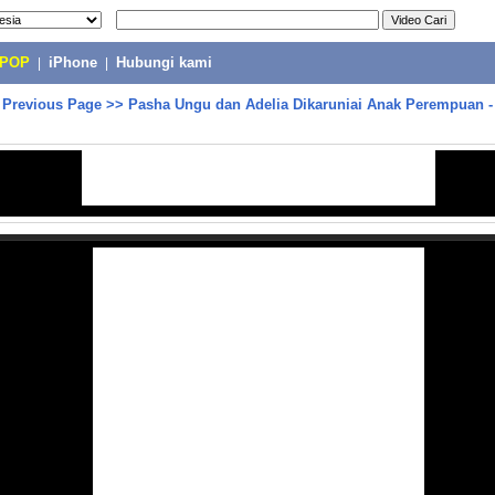
-POP
|
iPhone
|
Hubungi kami
>
Previous Page
>>
Pasha Ungu dan Adelia Dikaruniai Anak Perempuan -