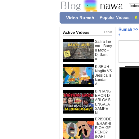
Video Rumah
|
Populer Videos
|
K
Rumah
>
Active Videos
Lebih
t
Safira Ine
ma - Bany
u Moto -
Dj Sant
u...
KISRUH
Nagita VS
Jessica Is
kandar,
A...
BINTANG
EMON D
ARI GA S
ENGAJA
SAMPE
N...
EPISODE
TERAKHI
R OM GE
PENG?
(PART