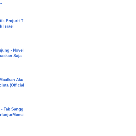
..
ik Prajurit T
 Israel
ujung - Novel
paskan Saja
 Maafkan Aku
inta (Official
 - Tak Sangg
rlanjurMenci