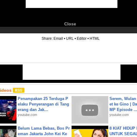
Close
6
Share:
Email
•
URL
•
Editor
•
HTML
Videos
Penampakan 25 Terduga P
Serem, Wulan
elaku Penyerangan di Tang
et ke Gino | D
erang dan Jak...
MP Episode ..
youtube.com
youtube.com
Belum Lama Bebas, Bos Pr
8 KIAT HIDUP
eman Jakarta John Kei Ke
UNTUK SEGALA