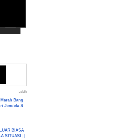
Lebih
 Marah Bang
ari Jendela S
.
 LUAR BIASA
 SITUASI ||