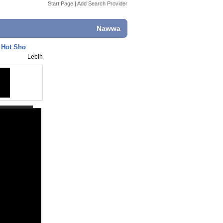
Start Page
|
Add Search Provider
Nawwa
 Hot Sho
Lebih