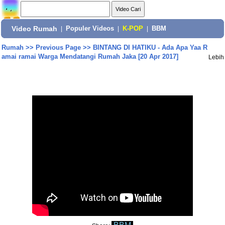
Video Rumah
|
Populer Videos
|
K-POP
|
BBM
Rumah
>>
Previous Page
>>
BINTANG DI HATIKU - Ada Apa Yaa R
amai ramai Warga Mendatangi Rumah Jaka [20 Apr 2017]
Lebih