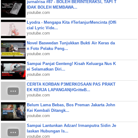
jurnalrisa #87 - BOLEH BERINTERAKSI, TAPI T
IDAK BOLEH MEMBAWA...
youtube.com
Lyodra - Mengapa Kita #TerlanjurMencinta (Offi
cial Lyric Vide...
youtube.com
Novel Baswedan Tunjukkan Bukti Air Keras da
n Foto Pelaku Peng...
youtube.com
Sampai Panjat Genteng! Kisah Keluarga Nus K
ei Selamatkan Diri...
youtube.com
CERITA KORBAN P3MERKOSAAN PAS PRAKT
EK KERJA LAPANGAN|#GritteB...
youtube.com
Belum Lama Bebas, Bos Preman Jakarta John
Kei Kembali Ditangk...
youtube.com
Sampai Lantunkan Adzan! Irmanputra Sidin Je
laskan Hubungan Is...
youtube.com