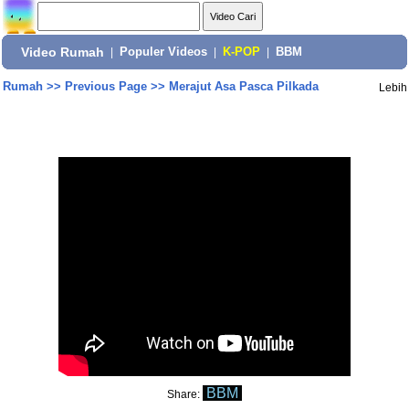
Video Rumah
|
Populer Videos
|
K-POP
|
BBM
Rumah
>>
Previous Page
>>
Merajut Asa Pasca Pilkada
Lebih
BBM
Share: