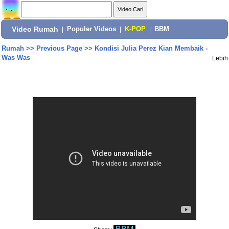
Video Rumah
|
Populer Videos
|
K-POP
|
BBM
Rumah
>>
Previous Page
>>
Kondisi Julia Perez Kian Membaik -
Was Was
Lebih