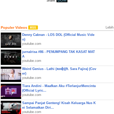
BBM
Share:
Populer Videos
Lebih
Denny Caknan - LOS DOL (Official Music Vide
o)
youtube.com
jurnalrisa #86 - PENUMPANG TAK KASAT MAT
A
youtube.com
Weird Genius - Lathi (ꦭꦛꦶ)(ft. Sara Fajira) (Cov
er)
youtube.com
Tiara Andini - Maafkan Aku #TerlanjurMencinta
(Official Lyric...
youtube.com
Sampai Panjat Genteng! Kisah Keluarga Nus K
ei Selamatkan Diri...
youtube.com