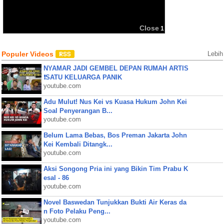
BBM
Share:
Close
1
Populer Videos
Lebih
NYAMAR JADI GEMBEL DEPAN RUMAH ARTIS
❗SATU KELUARGA PANIK
youtube.com
Adu Mulut! Nus Kei vs Kuasa Hukum John Kei
Soal Penyerangan B...
youtube.com
Belum Lama Bebas, Bos Preman Jakarta John
Kei Kembali Ditangk...
youtube.com
Aksi Songong Pria ini yang Bikin Tim Prabu K
esal - 86
youtube.com
Novel Baswedan Tunjukkan Bukti Air Keras da
n Foto Pelaku Peng...
youtube.com