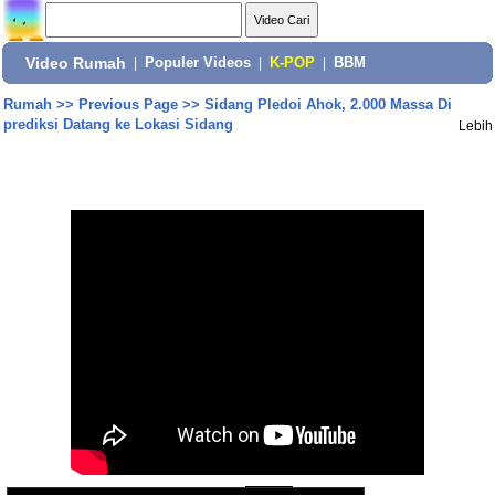
Video Rumah
|
Populer Videos
|
K-POP
|
BBM
Rumah
>>
Previous Page
>>
Sidang Pledoi Ahok, 2.000 Massa Di
prediksi Datang ke Lokasi Sidang
Lebih