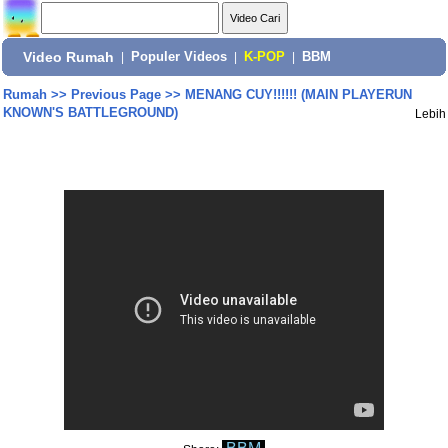
Video Rumah
|
Populer Videos
|
K-POP
|
BBM
Rumah
>>
Previous Page
>>
MENANG CUY!!!!!! (MAIN PLAYERUN
KNOWN'S BATTLEGROUND)
Lebih