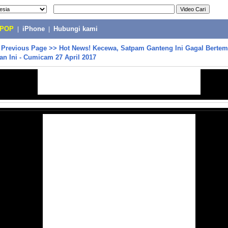
-POP
|
iPhone
|
Hubungi kami
>
Previous Page
>>
Hot News! Kecewa, Satpam Ganteng Ini Gagal Berte
an Ini - Cumicam 27 April 2017