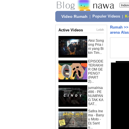
Video Rumah
|
Populer Videos
|
K
Rumah
>
Active Videos
Lebih
arena Alas
Aksi Song
ong Pria i
ni yang Bi
kin Tim...
EPISODE
TERAKHI
R OM GE
PENG?
(PART
2)...
jurnalrisa
#86 - PE
NUMPAN
G TAK KA
SAT...
Safira Ine
ma - Bany
u Moto -
Dj Sant
u...