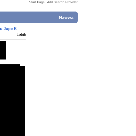
Start Page
|
Add Search Provider
Nawwa
mu Jupe K
Lebih