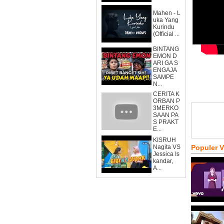
Mahen - L
uka Yang
Kurindu
(Official ...
BINTANG
EMON D
ARI GA S
ENGAJA
SAMPE
N...
CERITA K
ORBAN P
3MERKO
SAAN PA
S PRAKT
E...
KISRUH
Nagita VS
Populer 
Jessica Is
kandar,
A...