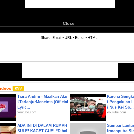
Close
6
Share:
Email
•
URL
•
Editor
•
HTML
Videos
Tiara Andini - Maafkan Aku
Karena Sengke
#TerlanjurMencinta (Official
i Pengakuan 
Lyric...
i Nus Kei So...
youtube.com
youtube.com
ADA INI DI DALAM RUMAH
Sampai Lantu
SULE! KAGET GUE! #Dibal
Irmanputra Si