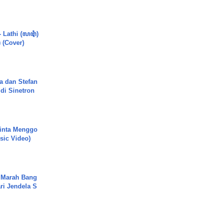
.
- Lathi (ꦭꦛꦶ)
) (Cover)
a dan Stefan
di Sinetron
inta Menggo
usic Video)
 Marah Bang
ari Jendela S
.