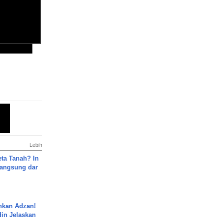
Lebih
ta Tanah? In
Langsung dar
nkan Adzan!
din Jelaskan