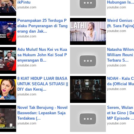
ikPintu
Hubungan Is..
youtube.com
youtube.com
Penampakan 25 Terduga P
Weird Genius 
elaku Penyerangan di Tang
(ft. Sara Fajira
erang dan Jak...
youtube.com
youtube.com
Adu Mulut! Nus Kei vs Kua
Natasha Wilon
sa Hukum John Kei Soal P
William Reuni 
enyerangan B...
Terbaru S...
youtube.com
youtube.com
8 KIAT HIDUP LUAR BIASA
NOAH - Kala C
UNTUK SEGALA SITUASI ||
da (Official M
DIY dan Keraj...
youtube.com
youtube.com
Novel Tak Berujung - Novel
Serem, Wulan
Baswedan: Lepaskan Saja
et ke Gino | D
Terdakwa (...
MP Episode ..
youtube.com
youtube.com