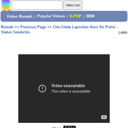
Video Rumah
|
Populer Videos
|
K-POP
|
BBM
Rumah
>>
Previous Page
>>
Cita Citata Laporkan Amri Ke Polisi -
Status Selebritis
Lebih