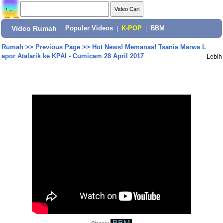
Video Rumah
|
Populer Videos
|
K-POP
|
BBM
Rumah
>>
Previous Page
>>
Hot News! Memanas! Tsania Marwa L
apor Atalarik ke KPAI - Cumicam 28 April 2017
Lebih