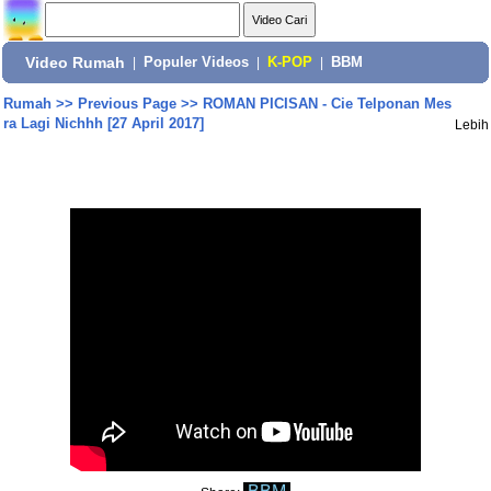
Video Rumah
|
Populer Videos
|
K-POP
|
BBM
Rumah
>>
Previous Page
>>
ROMAN PICISAN - Cie Telponan Mes
ra Lagi Nichhh [27 April 2017]
Lebih