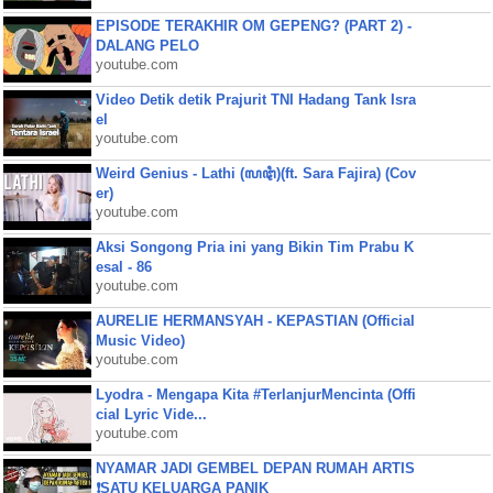
EPISODE TERAKHIR OM GEPENG? (PART 2) -
DALANG PELO
youtube.com
Video Detik detik Prajurit TNI Hadang Tank Isra
el
youtube.com
Weird Genius - Lathi (ꦭꦛꦶ)(ft. Sara Fajira) (Cov
er)
youtube.com
Aksi Songong Pria ini yang Bikin Tim Prabu K
esal - 86
youtube.com
AURELIE HERMANSYAH - KEPASTIAN (Official
Music Video)
youtube.com
Lyodra - Mengapa Kita #TerlanjurMencinta (Offi
cial Lyric Vide...
youtube.com
NYAMAR JADI GEMBEL DEPAN RUMAH ARTIS
❗SATU KELUARGA PANIK