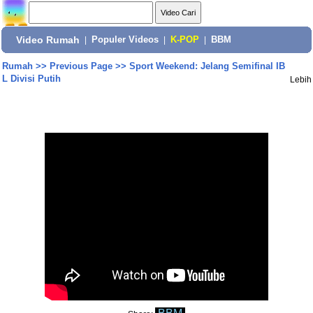
Video Rumah
|
Populer Videos
|
K-POP
|
BBM
Rumah
>>
Previous Page
>>
Sport Weekend: Jelang Semifinal IB
L Divisi Putih
Lebih