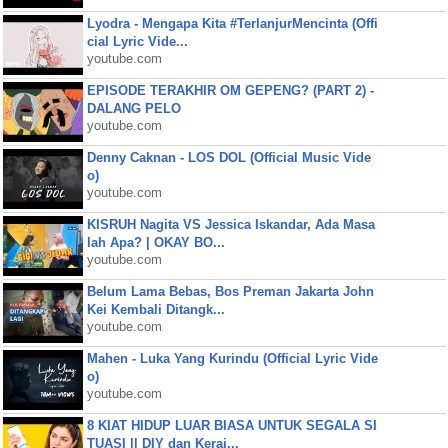
Lyodra - Mengapa Kita #TerlanjurMencinta (Offi
cial Lyric Vide...
youtube.com
EPISODE TERAKHIR OM GEPENG? (PART 2) -
DALANG PELO
youtube.com
Denny Caknan - LOS DOL (Official Music Vide
o)
youtube.com
KISRUH Nagita VS Jessica Iskandar, Ada Masa
lah Apa? | OKAY BO...
youtube.com
Belum Lama Bebas, Bos Preman Jakarta John
Kei Kembali Ditangk...
youtube.com
Mahen - Luka Yang Kurindu (Official Lyric Vide
o)
youtube.com
8 KIAT HIDUP LUAR BIASA UNTUK SEGALA SI
TUASI || DIY dan Keraj...