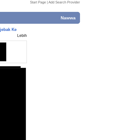
Start Page
|
Add Search Provider
Nawwa
rjebak Ke
Lebih