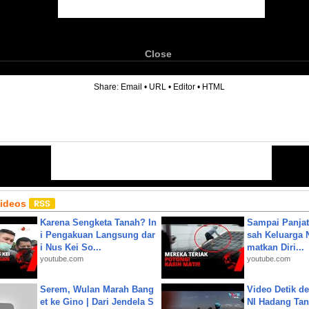
Close
6
Share:
Email
•
URL
•
Editor
•
HTML
Videos
Karena Sengketa Tanah? In
Sampai Panjat
i Pengakuan Langsung dar
sah Keluarga 
i Nus Kei So...
matkan Diri...
youtube.com
youtube.com
Serem, Wulan Marah Bang
Video Detik det
et ke Gino | Dari Jendela S
NI Hadang Tank