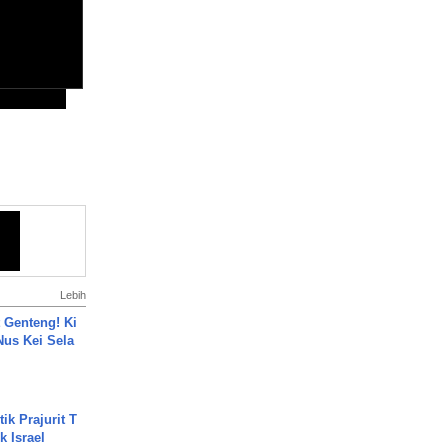
Lebih
 Genteng! Ki
Nus Kei Sela
ik Prajurit T
 Israel