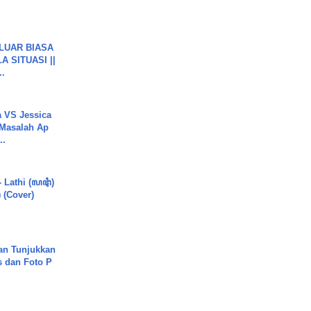
 LUAR BIASA
 SITUASI ||
..
 VS Jessica
 Masalah Ap
..
- Lathi (ꦭꦛꦶ)
) (Cover)
an Tunjukkan
s dan Foto P