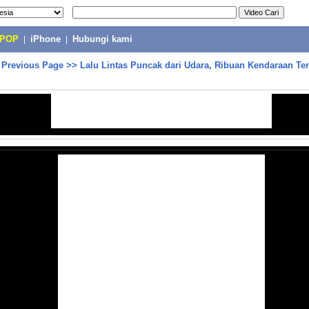
-POP
|
iPhone
|
Hubungi kami
>
Previous Page
>>
Lalu Lintas Puncak dari Udara, Ribuan Kendaraan Te