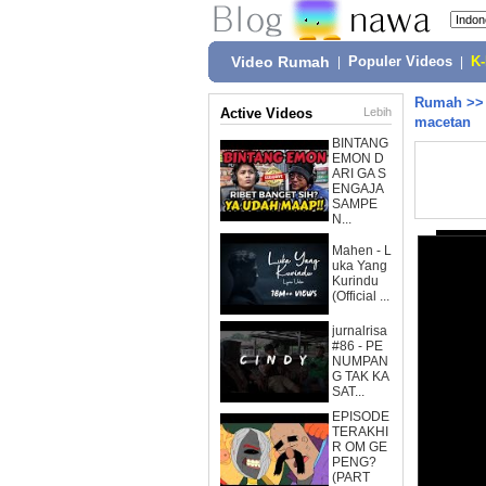
Video Rumah
|
Populer Videos
|
K
Rumah
>
Active Videos
Lebih
macetan
BINTANG
EMON D
ARI GA S
ENGAJA
SAMPE
N...
Mahen - L
uka Yang
Kurindu
(Official ...
jurnalrisa
#86 - PE
NUMPAN
G TAK KA
SAT...
EPISODE
TERAKHI
R OM GE
PENG?
(PART