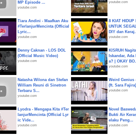
MP Episode ...
youtube.com
youtube.com
Tiara Andini - Maafkan Aku
8 KIAT HIDUP
#TerlanjurMencinta (Official
UNTUK SEGALA
Lyric...
DIY dan Keraj.
youtube.com
youtube.com
Denny Caknan - LOS DOL
KISRUH Nagita
(Official Music Video)
Iskandar, Ada
youtube.com
a? | OKAY BO.
youtube.com
Natasha Wilona dan Stefan
Weird Genius 
William Reuni di Sinetron
(ft. Sara Fajira
Terbaru S...
youtube.com
youtube.com
Lyodra - Mengapa Kita #Ter
Novel Baswed
lanjurMencinta (Official Lyr
Bukti Air Kera
ic Vide...
elaku Peng...
youtube.com
youtube.com