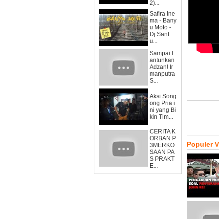
2)...
Safira Ine
ma - Bany
u Moto -
Dj Sant
u...
Sampai L
antunkan
Adzan! Ir
manputra
S...
Aksi Song
ong Pria i
ni yang Bi
kin Tim...
CERITA K
ORBAN P
Populer 
3MERKO
SAAN PA
S PRAKT
E...