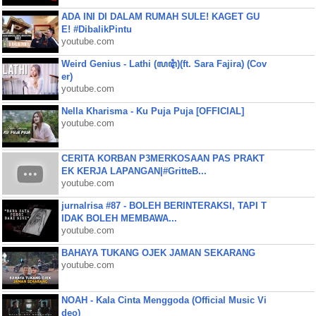
ADA INI DI DALAM RUMAH SULE! KAGET GU
E! #DibalikPintu
youtube.com
Weird Genius - Lathi (ꦭꦛꦶ)(ft. Sara Fajira) (Cov
er)
youtube.com
Nella Kharisma - Ku Puja Puja [OFFICIAL]
youtube.com
CERITA KORBAN P3MERKOSAAN PAS PRAKT
EK KERJA LAPANGAN|#GritteB...
youtube.com
jurnalrisa #87 - BOLEH BERINTERAKSI, TAPI T
IDAK BOLEH MEMBAWA...
youtube.com
BAHAYA TUKANG OJEK JAMAN SEKARANG
youtube.com
NOAH - Kala Cinta Menggoda (Official Music Vi
deo)