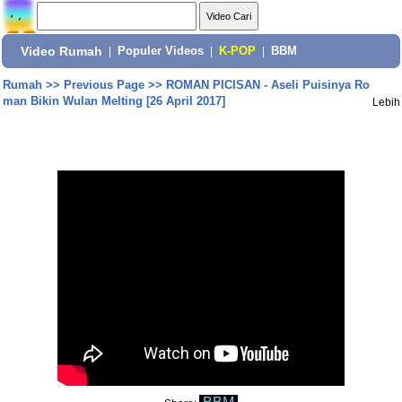
Video Rumah
|
Populer Videos
|
K-POP
|
BBM
Rumah
>>
Previous Page
>>
ROMAN PICISAN - Aseli Puisinya Ro
man Bikin Wulan Melting [26 April 2017]
Lebih