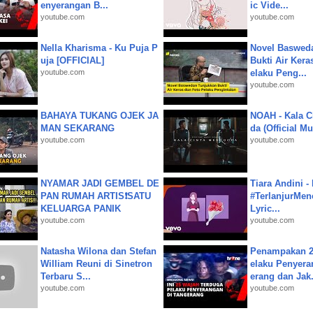
enyerangan B...
ic Vide...
youtube.com
youtube.com
Nella Kharisma - Ku Puja P
Novel Baswed
uja [OFFICIAL]
Bukti Air Kera
youtube.com
elaku Peng...
youtube.com
BAHAYA TUKANG OJEK JA
NOAH - Kala C
MAN SEKARANG
da (Official M
youtube.com
youtube.com
NYAMAR JADI GEMBEL DE
Tiara Andini -
PAN RUMAH ARTIS❗SATU
#TerlanjurMenc
KELUARGA PANIK
Lyric...
youtube.com
youtube.com
Natasha Wilona dan Stefan
Penampakan 2
William Reuni di Sinetron
elaku Penyera
Terbaru S...
erang dan Jak.
youtube.com
youtube.com