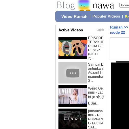
Video Rumah
|
Populer Videos
|
K
Rumah
>
Active Videos
Lebih
isode 22
EPISODE
TERAKHI
R OM GE
PENG?
(PART
2)...
Sampai L
antunkan
Adzan! Ir
manputra
S...
Weird Ge
nius - Lat
hi (ꦭꦛꦶ)(f
t. Sar...
jurnalrisa
#86 - PE
NUMPAN
G TAK KA
SAT...