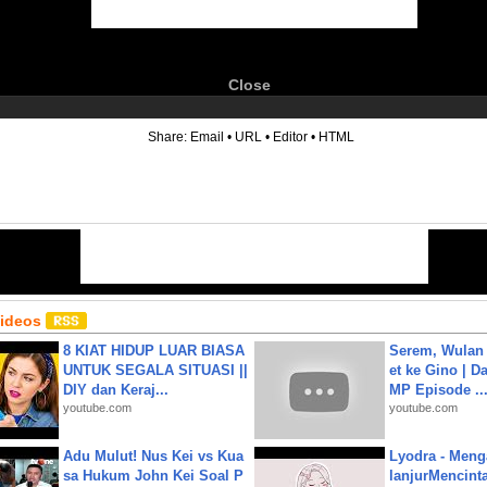
Close
6
Share:
Email
•
URL
•
Editor
•
HTML
Videos
8 KIAT HIDUP LUAR BIASA
Serem, Wulan
UNTUK SEGALA SITUASI ||
et ke Gino | D
DIY dan Keraj...
MP Episode ..
youtube.com
youtube.com
Adu Mulut! Nus Kei vs Kua
Lyodra - Meng
sa Hukum John Kei Soal P
lanjurMencinta 