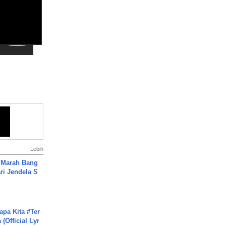
Lebih
 Marah Bang
ari Jendela S
.
apa Kita #Ter
(Official Lyr