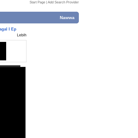
Start Page
|
Add Search Provider
Nawwa
gal I Ep
Lebih