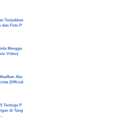
an Tunjukkan
s dan Foto P
inta Menggo
usic Video)
 Maafkan Aku
inta (Official
5 Terduga P
ngan di Tang
..