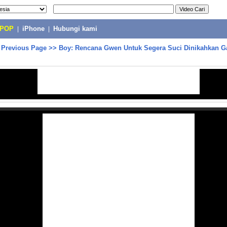
-POP
|
iPhone
|
Hubungi kami
>
Previous Page
>>
Boy: Rencana Gwen Untuk Segera Suci Dinikahkan Ga