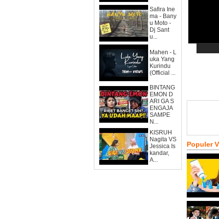
Safira Ine
ma - Bany
u Moto -
Dj Sant
u...
Mahen - L
uka Yang
Kurindu
(Official ...
BINTANG
EMON D
ARI GA S
ENGAJA
SAMPE
N...
KISRUH
Nagita VS
Populer 
Jessica Is
kandar,
A...